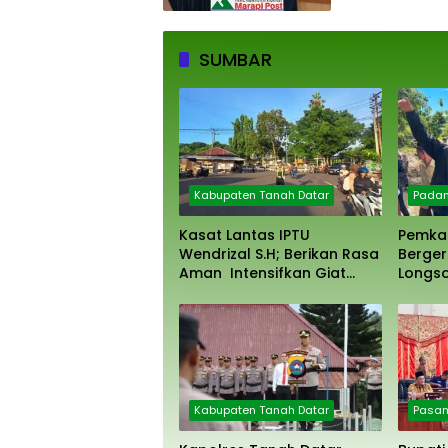
SUMBAR
Kabupaten Tanah Datar
Padan
Kasat Lantas IPTU
Pemka
Wendrizal S.H; Berikan Rasa
Berger
Aman Intensifkan Giat
Longso
Preventif Pagi
Kabupaten Tanah Datar
Pasam