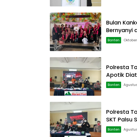
Bulan Kank
Bernyanyi 
Banten
Oktober
Polresta T
Apotik Dia
Banten
Agustus
Polresta T
SKT Palsu 
Banten
Agustus