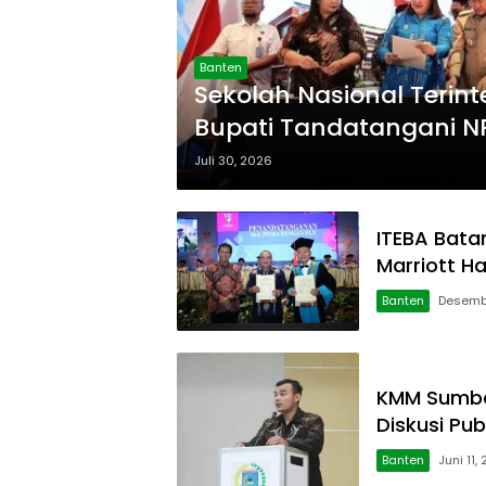
Banten
Sekolah Nasional Terint
Bupati Tandatangani 
Juli 30, 2026
ITEBA Bata
Marriott H
Banten
Desemb
KMM Sumbar
Diskusi Pub
Banten
Juni 11,