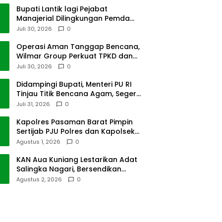
Bupati Lantik lagi Pejabat
Manajerial Dilingkungan Pemda
Tanah Datar
Juli 30, 2026
0
Operasi Aman Tanggap Bencana,
Wilmar Group Perkuat TPKD dan
Masyarakat
Juli 30, 2026
0
Didampingi Bupati, Menteri PU RI
Tinjau Titik Bencana Agam, Segera
Dipulihkan
Juli 31, 2026
0
Kapolres Pasaman Barat Pimpin
Sertijab PJU Polres dan Kapolsek
Sungai Beremas
Agustus 1, 2026
0
KAN Aua Kuniang Lestarikan Adat
Salingka Nagari, Bersendikan
Kitabullah
Agustus 2, 2026
0