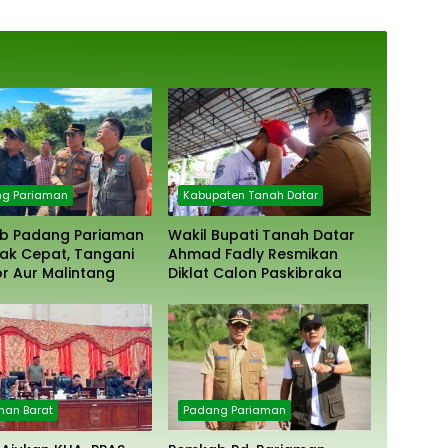
g Pariaman
Kabupaten Tanah Datar
b Padang Pariaman
Wakil Bupati Tanah Datar
ak Cepat, Tangani
Ahmad Fadly Resmikan
r Aur Malintang
Diklat Calon Paskibraka
an Barat
Padang Pariaman