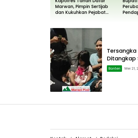
Kapolres Tanah Datar
Bupati
Marwan, Pimpin Sertijab
Peruba
dan Kukuhkan Pejabat
Pendap
Polres
Persen
Tersangka
Ditangkap 
Banten
Mei 21, 