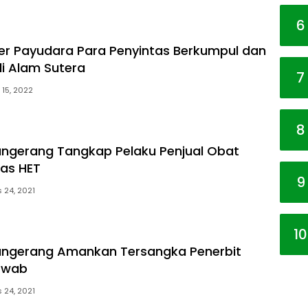
6
er Payudara Para Penyintas Berkumpul dan
di Alam Sutera
7
 15, 2022
8
angerang Tangkap Pelaku Penjual Obat
tas HET
9
 24, 2021
10
angerang Amankan Tersangka Penerbit
Swab
 24, 2021