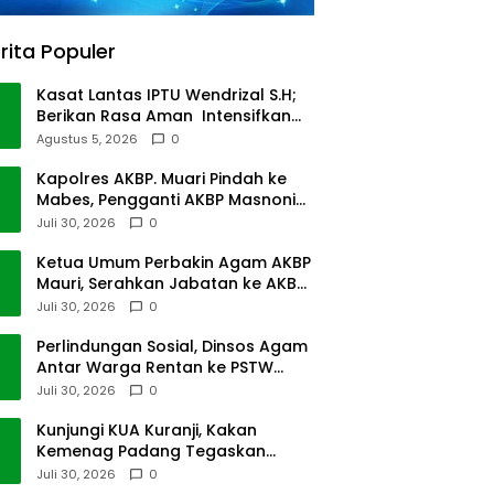
rita Populer
Kasat Lantas IPTU Wendrizal S.H;
Berikan Rasa Aman Intensifkan
Giat Preventif Pagi
Agustus 5, 2026
0
Kapolres AKBP. Muari Pindah ke
Mabes, Pengganti AKBP Masnoni
dari Mabes
Juli 30, 2026
0
Ketua Umum Perbakin Agam AKBP
Mauri, Serahkan Jabatan ke AKBP
Masnoni
Juli 30, 2026
0
Perlindungan Sosial, Dinsos Agam
Antar Warga Rentan ke PSTW
Batusangkar
Juli 30, 2026
0
Kunjungi KUA Kuranji, Kakan
Kemenag Padang Tegaskan
Terapkan Disiplin Kerja
Juli 30, 2026
0