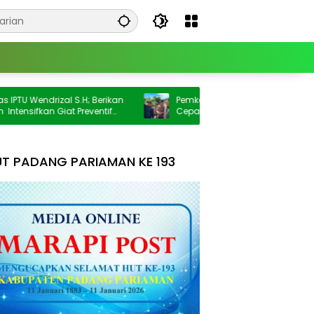
drizal S.H; Berikan
Pemkab Padang Pariaman Bergerak
n Giat Preventif
Cepat, Tangani Longsor Aur Malintang
T PADANG PARIAMAN KE 193