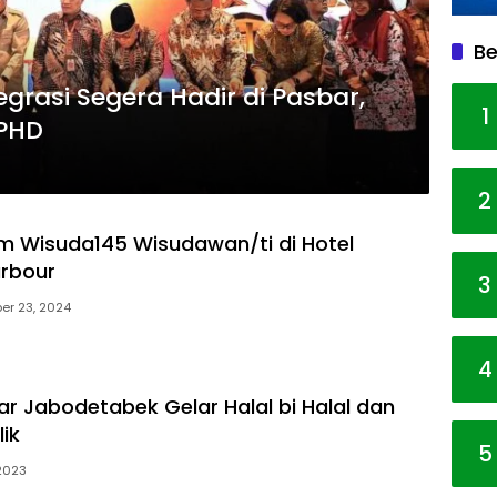
Be
egrasi Segera Hadir di Pasbar,
1
NPHD
2
m Wisuda145 Wisudawan/ti di Hotel
arbour
3
er 23, 2024
4
 Jabodetabek Gelar Halal bi Halal dan
lik
5
 2023