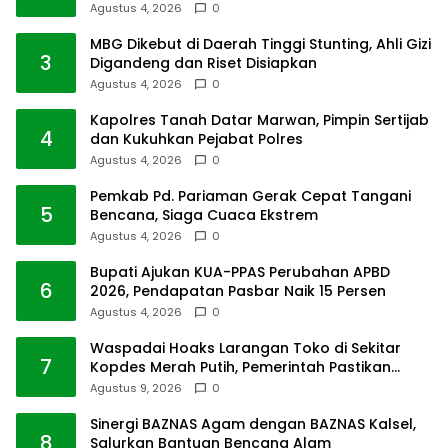
Agustus 4, 2026
0
MBG Dikebut di Daerah Tinggi Stunting, Ahli Gizi
3
Digandeng dan Riset Disiapkan
Agustus 4, 2026
0
Kapolres Tanah Datar Marwan, Pimpin Sertijab
4
dan Kukuhkan Pejabat Polres
Agustus 4, 2026
0
Pemkab Pd. Pariaman Gerak Cepat Tangani
5
Bencana, Siaga Cuaca Ekstrem
Agustus 4, 2026
0
Bupati Ajukan KUA-PPAS Perubahan APBD
6
2026, Pendapatan Pasbar Naik 15 Persen
Agustus 4, 2026
0
Waspadai Hoaks Larangan Toko di Sekitar
7
Kopdes Merah Putih, Pemerintah Pastikan
Usaha Warga Tetap Dilindungi
Agustus 9, 2026
0
Sinergi BAZNAS Agam dengan BAZNAS Kalsel,
8
Salurkan Bantuan Bencana Alam