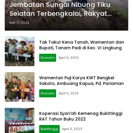
Jembatan Sungai Nibung Tiku
Selatan Terbengkalai, Rakyat
Menderita
Mei 17, 2023
Tak Takut Kena Tanah, Wamentan dan
Bupati, Tanam Padi di Kec. VI Lingkung
Ekonomi
April 5, 2023
Wamentan Puji Karya KWT Bengkel
Sakato, Ambuang Kapua, Pd. Pariaman
Ekonomi
April 5, 2023
Koperasi Syari’ah Kemenag Bukittinggi
RAT Tahun Buku 2022
Bukittinggi
April 5, 2023