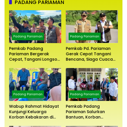
PADANG PARIAMAN
Padang Pariaman
Padang Pariaman
Pemkab Padang
Pemkab Pd. Pariaman
Pariaman Bergerak
Gerak Cepat Tangani
Cepat, Tangani Longsor
Bencana, Siaga Cuaca
Aur Malintang
Ekstrem
Padang Pariaman
Padang Pariaman
Wabup Rahmat Hidayat
Pemkab Padang
Kunjungi Keluarga
Pariaman Salurkan
Korban Kebakaran di
Bantuan, Korban
Batang Anai
Kebakaran Maut Bt. Anai