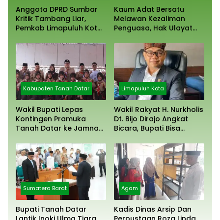
Anggota DPRD Sumbar
Kaum Adat Bersatu
Kritik Tambang Liar,
Melawan Kezaliman
Pemkab Limapuluh Kota
Penguasa, Hak Ulayat
Pilih Diam
Dipertahankan
Kabupaten Tanah Datar
Limapuluh Kota
Wakil Bupati Lepas
Wakil Rakyat H. Nurkholis
Kontingen Pramuka
Dt. Bijo Dirajo Angkat
Tanah Datar ke Jamnas
Bicara, Bupati Bisa
XII Cibubur
Digugat
Sumatera Barat
Agam
Bupati Tanah Datar
Kadis Dinas Arsip Dan
Lantik Inoki Ulma Tiara
Perpustaan Roza Linda,