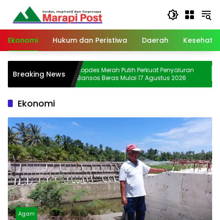
Langsung
ke
konten
Ekonomi
Hukum dan Peristiwa
Daerah
Kesehata
Kopdes Merah Putih Perkuat Penyaluran
Anggot
Breaking News
Bansos Beras Mulai 17 Agustus 2026
Liar, P
gi
Ekonomi
Agam