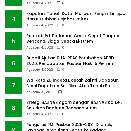
Agustus 4, 2026
0
Kapolres Tanah Datar Marwan, Pimpin Sertijab
4
dan Kukuhkan Pejabat Polres
Agustus 4, 2026
0
Pemkab Pd. Pariaman Gerak Cepat Tangani
5
Bencana, Siaga Cuaca Ekstrem
Agustus 4, 2026
0
Bupati Ajukan KUA-PPAS Perubahan APBD
6
2026, Pendapatan Pasbar Naik 15 Persen
Agustus 4, 2026
0
Walikota Zulmaeta Bantah Zalimi Siapapun,
7
Demi Dapatkan Serifikat Atas Tanah Pasar
Payakumbuh
Agustus 10, 2026
0
Sinergi BAZNAS Agam dengan BAZNAS Kalsel,
8
Salurkan Bantuan Bencana Alam
Agustus 3, 2026
0
Pengurus PMI Pasbar 2026–2031 Dilantik,
9
Layanani Ambulans Gratis ke Padang