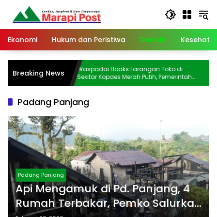
Langsung
ke
konten
Ekonomi
Hukum dan Peristiwa
Daerah
Kesehata
Waspadai Hoaks Larangan Toko di
Kopdes
Breaking News
as
Sekitar Kopdes Merah Putih, Pemerintah
Bansos
Pastikan Usaha Warga Tetap Dilindungi
Padang Panjang
Padang Panjang
Api Mengamuk di Pd. Panjang, 4
Rumah Terbakar, Pemko Salurkan