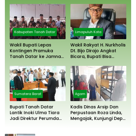
Pilih Diam
Dipertahankan
Kabupaten Tanah Datar
Limapuluh Kota
Wakil Bupati Lepas
Wakil Rakyat H. Nurkholis
Kontingen Pramuka
Dt. Bijo Dirajo Angkat
Tanah Datar ke Jamnas
Bicara, Bupati Bisa
XII Cibubur
Digugat
Sumatera Barat
Agam
Bupati Tanah Datar
Kadis Dinas Arsip Dan
Lantik Inoki Ulma Tiara
Perpustaan Roza Linda,
Jadi Direktur Perumda
Mengajak, Kunjungi Depo
Tirta Alami
Arsip