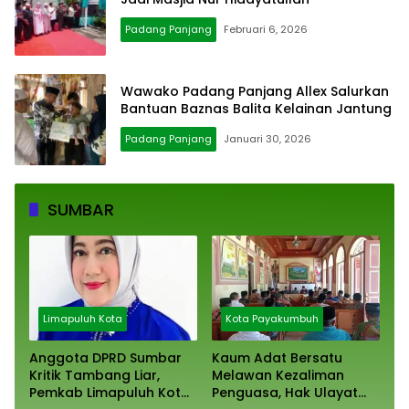
Padang Panjang
Februari 6, 2026
Wawako Padang Panjang Allex Salurkan
Bantuan Baznas Balita Kelainan Jantung
Padang Panjang
Januari 30, 2026
SUMBAR
Limapuluh Kota
Kota Payakumbuh
Anggota DPRD Sumbar
Kaum Adat Bersatu
Kritik Tambang Liar,
Melawan Kezaliman
Pemkab Limapuluh Kota
Penguasa, Hak Ulayat