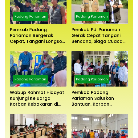
Padang Pariaman
Padang Pariaman
Pemkab Padang
Pemkab Pd. Pariaman
Pariaman Bergerak
Gerak Cepat Tangani
Cepat, Tangani Longsor
Bencana, Siaga Cuaca
Aur Malintang
Ekstrem
Padang Pariaman
Padang Pariaman
Wabup Rahmat Hidayat
Pemkab Padang
Kunjungi Keluarga
Pariaman Salurkan
Korban Kebakaran di
Bantuan, Korban
Batang Anai
Kebakaran Maut Bt. Anai