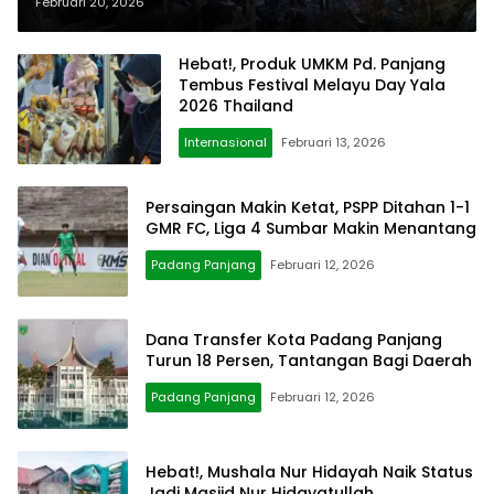
Bantuan
Februari 20, 2026
Hebat!, Produk UMKM Pd. Panjang
Tembus Festival Melayu Day Yala
2026 Thailand
Internasional
Februari 13, 2026
Persaingan Makin Ketat, PSPP Ditahan 1-1
GMR FC, Liga 4 Sumbar Makin Menantang
Padang Panjang
Februari 12, 2026
Dana Transfer Kota Padang Panjang
Turun 18 Persen, Tantangan Bagi Daerah
Padang Panjang
Februari 12, 2026
Hebat!, Mushala Nur Hidayah Naik Status
Jadi Masjid Nur Hidayatullah