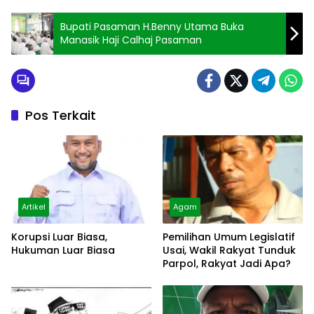
Bupati Pasaman H.Benny Utama Buka
Manasik Haji Calhaj Pasaman
Pos Terkait
Artikel
Agam
Korupsi Luar Biasa,
Pemilihan Umum Legislatif
Hukuman Luar Biasa
Usai, Wakil Rakyat Tunduk
Parpol, Rakyat Jadi Apa?