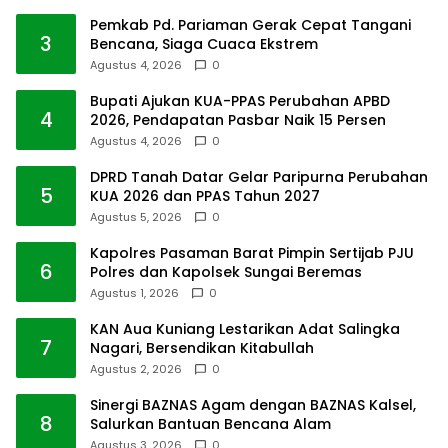
Pemkab Pd. Pariaman Gerak Cepat Tangani
3
Bencana, Siaga Cuaca Ekstrem
Agustus 4, 2026
0
Bupati Ajukan KUA-PPAS Perubahan APBD
4
2026, Pendapatan Pasbar Naik 15 Persen
Agustus 4, 2026
0
DPRD Tanah Datar Gelar Paripurna Perubahan
5
KUA 2026 dan PPAS Tahun 2027
Agustus 5, 2026
0
Kapolres Pasaman Barat Pimpin Sertijab PJU
6
Polres dan Kapolsek Sungai Beremas
Agustus 1, 2026
0
KAN Aua Kuniang Lestarikan Adat Salingka
7
Nagari, Bersendikan Kitabullah
Agustus 2, 2026
0
Sinergi BAZNAS Agam dengan BAZNAS Kalsel,
8
Salurkan Bantuan Bencana Alam
Agustus 3, 2026
0