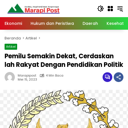
Langsung
ke
konten
Ekonomi
Hukum dan Peristiwa
Daerah
Kesehata
Beranda
Artikel
Artikel
Pemilu Semakin Dekat, Cerdaskan
lah Rakyat Dengan Pendidikan Politik
Marapipost
4 Min Baca
Mei 15, 2023