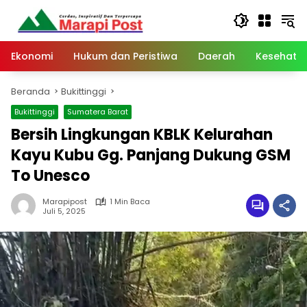
Langsung
ke
konten
Ekonomi
Hukum dan Peristiwa
Daerah
Kesehata
Beranda
Bukittinggi
Bukittinggi
Sumatera Barat
Bersih Lingkungan KBLK Kelurahan
Kayu Kubu Gg. Panjang Dukung GSM
To Unesco
Marapipost
1 Min Baca
Juli 5, 2025