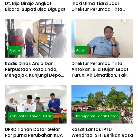
Dt. Bijo Dirajo Angkat
Inoki Ulma Tiara Jadi
Bicara, Bupati Bisa Digugat
Direktur Perumda Tirta
Alami
Agam
Agam
Kadis Dinas Arsip Dan
Direktur Perumda Tirta
Perpustaan Roza Linda,
Antokan, Bila Hujan Lebat
Mengajak, Kunjungi Depo
Turun, Air Dimatikan, Tak
Arsip
Bisa Diolah
Kabupaten Tanah Datar
Kabupaten Tanah Datar
DPRD Tanah Datar Gelar
Kasat Lantas IPTU
Paripurna Perubahan KUA
Wendrizal S.H; Berikan Rasa