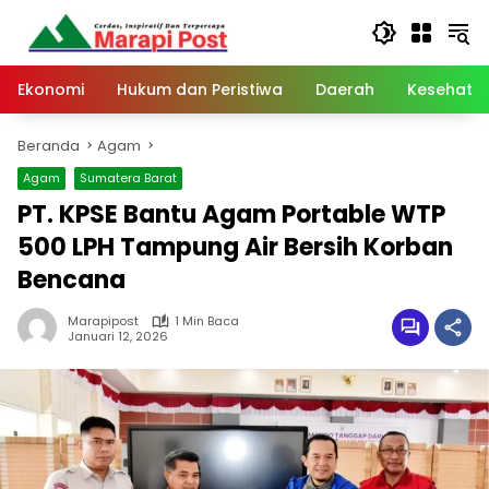
Langsung
ke
konten
Ekonomi
Hukum dan Peristiwa
Daerah
Kesehata
Beranda
Agam
Agam
Sumatera Barat
PT. KPSE Bantu Agam Portable WTP
500 LPH Tampung Air Bersih Korban
Bencana
Marapipost
1 Min Baca
Januari 12, 2026