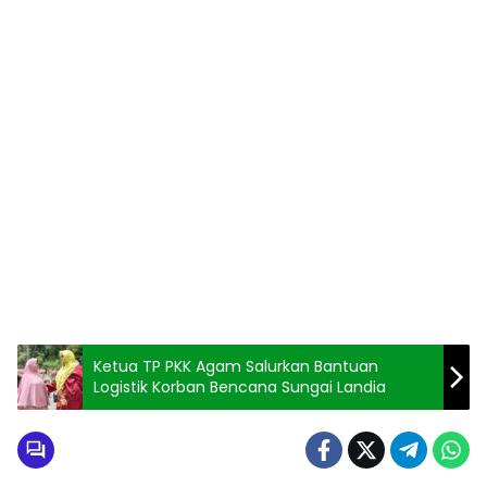
Ketua TP PKK Agam Salurkan Bantuan
Logistik Korban Bencana Sungai Landia