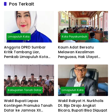
Pos Terkait
Limapuluh Kota
Kota Payakumbuh
Anggota DPRD Sumbar
Kaum Adat Bersatu
Kritik Tambang Liar,
Melawan Kezaliman
Pemkab Limapuluh Kota
Penguasa, Hak Ulayat
Pilih Diam
Dipertahankan
Kabupaten Tanah Datar
Limapuluh Kota
Wakil Bupati Lepas
Wakil Rakyat H. Nurkholis
Kontingen Pramuka Tanah
Dt. Bijo Dirajo Angkat
Datar ke Jamnas XII
Bicara, Bupati Bisa Digugat