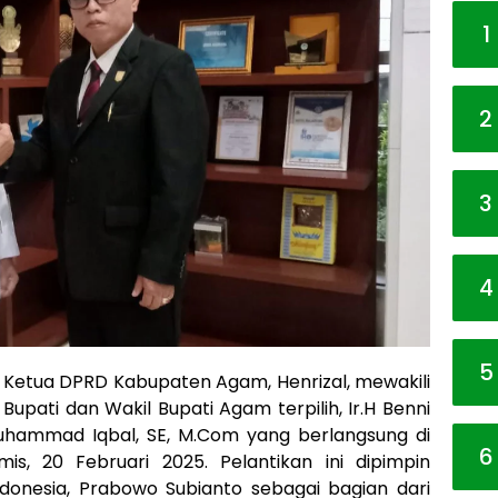
1
2
3
4
5
 Ketua DPRD Kabupaten Agam, Henrizal, mewakili
upati dan Wakil Bupati Agam terpilih, Ir.H Benni
uhammad Iqbal, SE, M.Com yang berlangsung di
6
is, 20 Februari 2025. Pelantikan ini dipimpin
ndonesia, Prabowo Subianto sebagai bagian dari