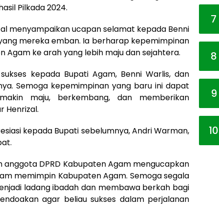
asil Pilkada 2024.
7
zal menyampaikan ucapan selamat kepada Benni
u yang mereka emban. Ia berharap kepemimpinan
gam ke arah yang lebih maju dan sejahtera.
8
ukses kepada Bupati Agam, Benni Warlis, dan
kannya. Semoga kepemimpinan yang baru ini dapat
9
akin maju, berkembang, dan memberikan
 Henrizal.
10
presiasi kepada Bupati sebelumnya, Andri Warman,
at.
uruh anggota DPRD Kabupaten Agam mengucapkan
 dalam memimpin Kabupaten Agam. Semoga segala
menjadi ladang ibadah dan membawa berkah bagi
mendoakan agar beliau sukses dalam perjalanan