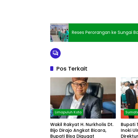
Reses Perorangan ke Sungai B
Pos Terkait
Limapuluh Kota
Sumate
Wakil Rakyat H. Nurkholis Dt.
Bupati 
Bijo Dirajo Angkat Bicara,
Inoki U
Bupati Bisa Digugat
Direktu