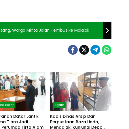
atang, Warga Minta Jalan Tembus ke Malalak
ra Barat
Agam
Tanah Datar Lantik
Kadis Dinas Arsip Dan
lma Tiara Jadi
Perpustaan Roza Linda,
r Perumda Tirta Alami
Mengajak, Kunjungi Depo