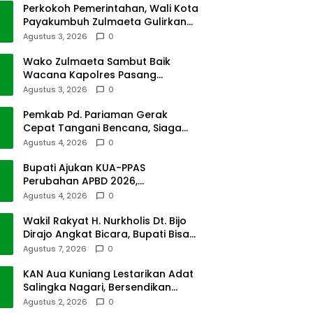
Perkokoh Pemerintahan, Wali Kota
Payakumbuh Zulmaeta Gulirkan
Jabatan
Agustus 3, 2026
0
Wako Zulmaeta Sambut Baik
Wacana Kapolres Pasang
Kamera Pantau Lalin
Agustus 3, 2026
0
Pemkab Pd. Pariaman Gerak
Cepat Tangani Bencana, Siaga
Cuaca Ekstrem
Agustus 4, 2026
0
Bupati Ajukan KUA-PPAS
Perubahan APBD 2026,
Pendapatan Pasbar Naik 15
Agustus 4, 2026
0
Persen
Wakil Rakyat H. Nurkholis Dt. Bijo
Dirajo Angkat Bicara, Bupati Bisa
Digugat
Agustus 7, 2026
0
KAN Aua Kuniang Lestarikan Adat
Salingka Nagari, Bersendikan
Kitabullah
Agustus 2, 2026
0