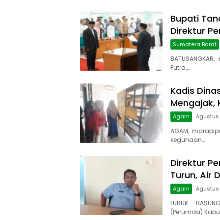
Bupati Tana
Direktur P
Sumatera Barat
BATUSANGKAR, 
Putra,…
Kadis Dina
Mengajak, 
Agam
Agustus 
AGAM, marapip
kegunaan…
Direktur Pe
Turun, Air 
Agam
Agustus
LUBUK BASUNG
(Perumda) Kabu