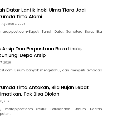
h Datar Lantik Inoki Ulma Tiara Jadi
erumda Tirta Alami
Agustus 7, 2026
marapipost.com-Bupati Tanah Datar, Sumatera Barat, Eka
s Arsip Dan Perpustaan Roza Linda,
Kunjungi Depo Arsip
7, 2026
ost.com-Belum banyak mengetahui, dan mengerti terhadap
rumda Tirta Antokan, Bila Hujan Lebat
Dimatikan, Tak Bisa Diolah
 6, 2026
, marapipost.com-Direktur Perusahaan Umum Daerah
paten…