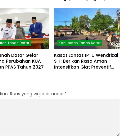
Arsip
ten Tanah Datar
Kabupaten Tanah Datar
anah Datar Gelar
Kasat Lantas IPTU Wendrizal
rna Perubahan KUA
S.H; Berikan Rasa Aman
an PPAS Tahun 2027
Intensifkan Giat Preventif
Pagi
kan.
Ruas yang wajib ditandai
*