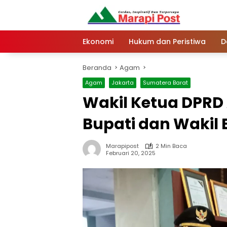
Langsung
ke
konten
Ekonomi
Hukum dan Peristiwa
D
Beranda
Agam
Agam
Jakarta
Sumatera Barat
Wakil Ketua DPRD
Bupati dan Wakil 
Marapipost
2 Min Baca
Februari 20, 2025