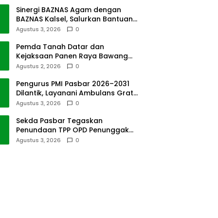
Sinergi BAZNAS Agam dengan
BAZNAS Kalsel, Salurkan Bantuan
Bencana Alam
Agustus 3, 2026
0
Pemda Tanah Datar dan
Kejaksaan Panen Raya Bawang
Merah di Sawah Tangah
Agustus 2, 2026
0
Pengurus PMI Pasbar 2026–2031
Dilantik, Layanani Ambulans Gratis
ke Padang
Agustus 3, 2026
0
Sekda Pasbar Tegaskan
Penundaan TPP OPD Penunggak
Pajak Kendaraan Dinas
Agustus 3, 2026
0