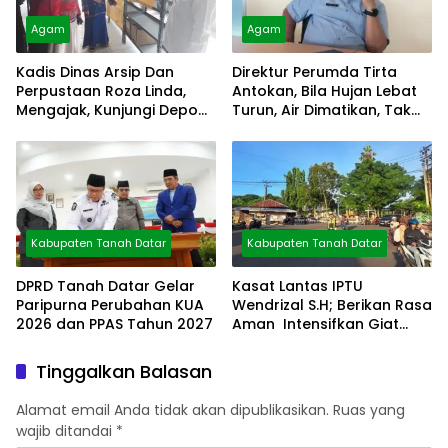
Agam
Agam
Kadis Dinas Arsip Dan
Direktur Perumda Tirta
Perpustaan Roza Linda,
Antokan, Bila Hujan Lebat
Mengajak, Kunjungi Depo
Turun, Air Dimatikan, Tak
Arsip
Bisa Diolah
Kabupaten Tanah Datar
Kabupaten Tanah Datar
DPRD Tanah Datar Gelar
Kasat Lantas IPTU
Paripurna Perubahan KUA
Wendrizal S.H; Berikan Rasa
2026 dan PPAS Tahun 2027
Aman Intensifkan Giat
Preventif Pagi
Tinggalkan Balasan
Alamat email Anda tidak akan dipublikasikan.
Ruas yang
wajib ditandai
*