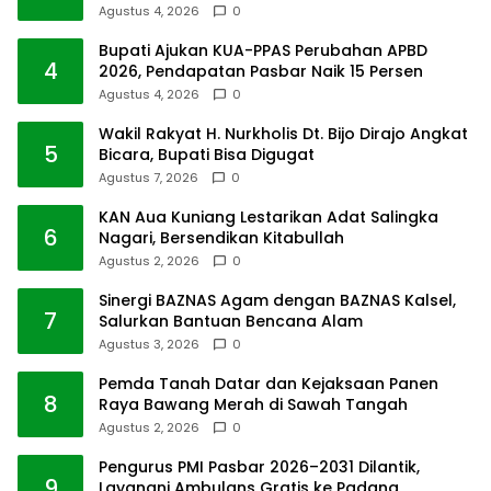
Agustus 4, 2026
0
Bupati Ajukan KUA-PPAS Perubahan APBD
4
2026, Pendapatan Pasbar Naik 15 Persen
Agustus 4, 2026
0
Wakil Rakyat H. Nurkholis Dt. Bijo Dirajo Angkat
5
Bicara, Bupati Bisa Digugat
Agustus 7, 2026
0
KAN Aua Kuniang Lestarikan Adat Salingka
6
Nagari, Bersendikan Kitabullah
Agustus 2, 2026
0
Sinergi BAZNAS Agam dengan BAZNAS Kalsel,
7
Salurkan Bantuan Bencana Alam
Agustus 3, 2026
0
Pemda Tanah Datar dan Kejaksaan Panen
8
Raya Bawang Merah di Sawah Tangah
Agustus 2, 2026
0
Pengurus PMI Pasbar 2026–2031 Dilantik,
9
Layanani Ambulans Gratis ke Padang