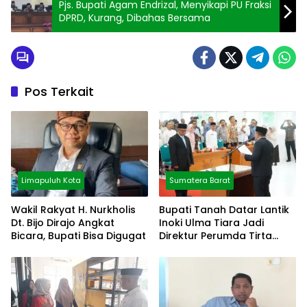
Pjs. Bupati Agam Endrizal, Menyikapi PU Fraksi
DPRD, Kurang, Dibahas Bersama
Pos Terkait
Limapuluh Kota
Sumatera Barat
Wakil Rakyat H. Nurkholis
Bupati Tanah Datar Lantik
Dt. Bijo Dirajo Angkat
Inoki Ulma Tiara Jadi
Bicara, Bupati Bisa Digugat
Direktur Perumda Tirta
Alami