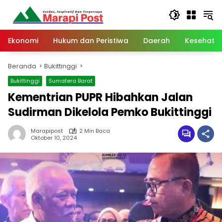
Langsung
ke
konten
Ekonomi
Hukum dan Peristiwa
Daerah
Kesehata
Beranda
Bukittinggi
Bukittinggi
Sumatera Barat
Kementrian PUPR Hibahkan Jalan
Sudirman Dikelola Pemko Bukittinggi
Marapipost
2 Min Baca
Oktober 10, 2024