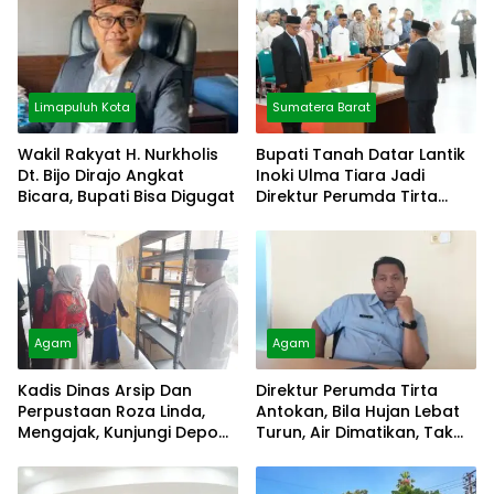
Limapuluh Kota
Sumatera Barat
Wakil Rakyat H. Nurkholis
Bupati Tanah Datar Lantik
Dt. Bijo Dirajo Angkat
Inoki Ulma Tiara Jadi
Bicara, Bupati Bisa Digugat
Direktur Perumda Tirta
Alami
Agam
Agam
Kadis Dinas Arsip Dan
Direktur Perumda Tirta
Perpustaan Roza Linda,
Antokan, Bila Hujan Lebat
Mengajak, Kunjungi Depo
Turun, Air Dimatikan, Tak
Arsip
Bisa Diolah