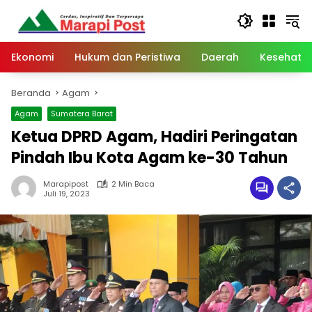
Langsung
ke
konten
Ekonomi
Hukum dan Peristiwa
Daerah
Kesehata
Beranda
Agam
Agam
Sumatera Barat
Ketua DPRD Agam, Hadiri Peringatan
Pindah Ibu Kota Agam ke-30 Tahun
Marapipost
2 Min Baca
Juli 19, 2023