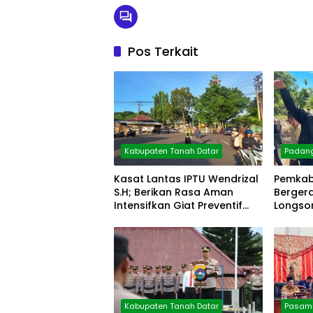
Pos Terkait
Kabupaten Tanah Datar
Padan
Kasat Lantas IPTU Wendrizal
Pemkab
S.H; Berikan Rasa Aman
Berger
Intensifkan Giat Preventif
Longsor
Pagi
Kabupaten Tanah Datar
Pasama