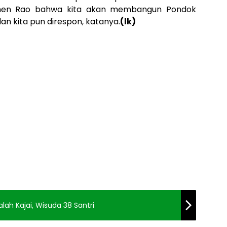
unen Rao bahwa kita akan membangun Pondok
lan kita pun direspon, katanya.
(lk)
lah Kajai, Wisuda 38 Santri