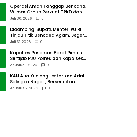
Operasi Aman Tanggap Bencana,
Wilmar Group Perkuat TPKD dan
Masyarakat
Juli 30, 2026
0
Didampingi Bupati, Menteri PU RI
Tinjau Titik Bencana Agam, Segera
Dipulihkan
Juli 31, 2026
0
Kapolres Pasaman Barat Pimpin
Sertijab PJU Polres dan Kapolsek
Sungai Beremas
Agustus 1, 2026
0
KAN Aua Kuniang Lestarikan Adat
Salingka Nagari, Bersendikan
Kitabullah
Agustus 2, 2026
0