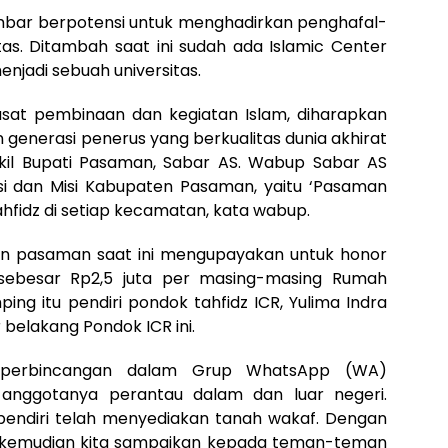
bar berpotensi untuk menghadirkan penghafal-
tas. Ditambah saat ini sudah ada Islamic Center
njadi sebuah universitas.
usat pembinaan dan kegiatan Islam, diharapkan
generasi penerus yang berkualitas dunia akhirat
 Wakil Bupati Pasaman, Sabar AS. Wabup Sabar AS
si dan Misi Kabupaten Pasaman, yaitu ‘Pasaman
ahfidz di setiap kecamatan, kata wabup.
ten pasaman saat ini mengupayakan untuk honor
 sebesar Rp2,5 juta per masing-masing Rumah
ing itu pendiri pondok tahfidz ICR, Yulima Indra
 belakang Pondok ICR ini.
n perbincangan dalam Grup WhatsApp (WA)
 anggotanya perantau dalam dan luar negeri.
r pendiri telah menyediakan tanah wakaf. Dengan
, kemudian kita sampaikan kepada teman-teman