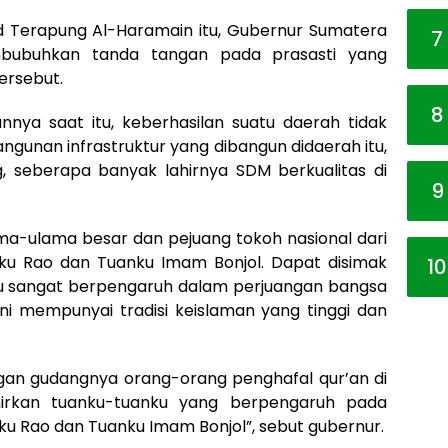
d Terapung Al-Haramain itu, Gubernur Sumatera
7
mbubuhkan tanda tangan pada prasasti yang
tersebut.
8
ya saat itu, keberhasilan suatu daerah tidak
ngunan infrastruktur yang dibangun didaerah itu,
g, seberapa banyak lahirnya SDM berkualitas di
9
lama-ulama besar dan pejuang tokoh nasional dari
ku Rao dan Tuanku Imam Bonjol. Dapat disimak
10
iau sangat berpengaruh dalam perjuangan bangsa
ini mempunyai tradisi keislaman yang tinggi dan
engan gudangnya orang-orang penghafal qur’an di
ahirkan tuanku-tuanku yang berpengaruh pada
anku Rao dan Tuanku Imam Bonjol”, sebut gubernur.