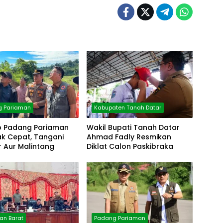
g Pariaman
Kabupaten Tanah Datar
 Padang Pariaman
Wakil Bupati Tanah Datar
ak Cepat, Tangani
Ahmad Fadly Resmikan
 Aur Malintang
Diklat Calon Paskibraka
n Barat
Padang Pariaman