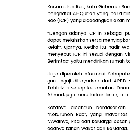
Kecamatan Rao, kata Gubernur Sum
penghafal Al-Qur’an yang berkuali
Rao (ICR) yang digadangkan akan me
“Dengan adanya ICR ini sebagai p
dapat melahirkan serta menyiapkan 
kelak”, ujarnya. Ketika itu hadir
menyebut ICR ini sesuai dengan Vi
Berimtaq’ yaitu mendirikan rumah t
Juga diperoleh informasi, Kabupa
guru ngaji dibayarkan dari APBD
Tahfidz di setiap kecamatan. Disamp
Ahmad, juga menuturkan kisah, latar
Katanya dibangun berdasarka
“Koturunen Rao”, yang mayoritas
“Awalnya, kita dari keluarga besa
adanya tanah wakaf dari keluarga