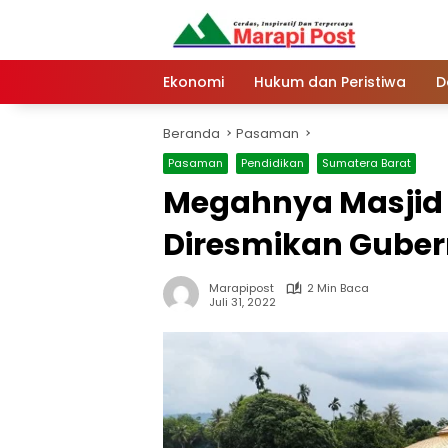
Langsung
ke
konten
Ekonomi
Hukum dan Peristiwa
D
Beranda
Pasaman
Pasaman
Pendidikan
Sumatera Barat
Megahnya Masjid 
Diresmikan Gube
Marapipost
2 Min Baca
Juli 31, 2022