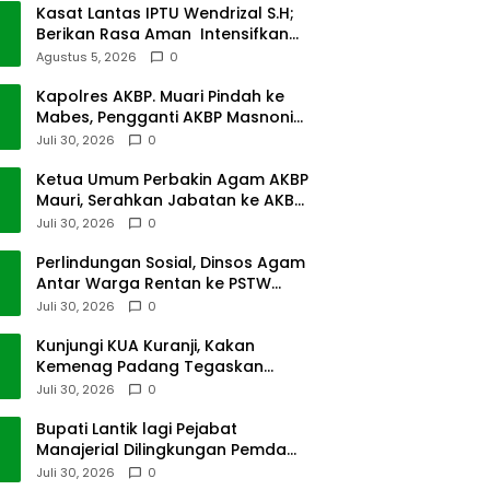
Kasat Lantas IPTU Wendrizal S.H;
Berikan Rasa Aman Intensifkan
Giat Preventif Pagi
Agustus 5, 2026
0
Kapolres AKBP. Muari Pindah ke
Mabes, Pengganti AKBP Masnoni
dari Mabes
Juli 30, 2026
0
Ketua Umum Perbakin Agam AKBP
Mauri, Serahkan Jabatan ke AKBP
Masnoni
Juli 30, 2026
0
Perlindungan Sosial, Dinsos Agam
Antar Warga Rentan ke PSTW
Batusangkar
Juli 30, 2026
0
Kunjungi KUA Kuranji, Kakan
Kemenag Padang Tegaskan
Terapkan Disiplin Kerja
Juli 30, 2026
0
Bupati Lantik lagi Pejabat
Manajerial Dilingkungan Pemda
Tanah Datar
Juli 30, 2026
0