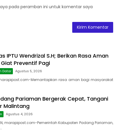
saya pada peramban ini untuk komentar saya
as IPTU Wendrizal S.H; Berikan Rasa Aman
 Giat Preventif Pagi
h Datar
Agustus 5, 2026
marapipost.com-Memantapkan rasa aman bagi masyarakat
dang Pariaman Bergerak Cepat, Tangani
r Malintang
an
Agustus 4, 2026
N, marapipost.com-Pemerintah Kabupaten Padang Pariaman,
…