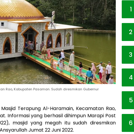
1
2
3
4
tan Rao, Kabupaten Pasaman. Sudah diresmikan Gubernur
5
 Masjid Terapung Al-Haramain, Kecamatan Rao,
. Informasi yang berhasil dihimpun Marapi Post
6
022), masjid yang megah itu sudah diresmikan
nsyarullah Jumat 22 Juni 2022.