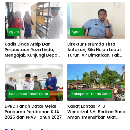
Agam
Agam
Kadis Dinas Arsip Dan
Direktur Perumda Tirta
Perpustaan Roza Linda,
Antokan, Bila Hujan Lebat
Mengajak, Kunjungi Depo
Turun, Air Dimatikan, Tak
Arsip
Bisa Diolah
Kabupaten Tanah Datar
Kabupaten Tanah Datar
DPRD Tanah Datar Gelar
Kasat Lantas IPTU
Paripurna Perubahan KUA
Wendrizal S.H; Berikan Rasa
2026 dan PPAS Tahun 2027
Aman Intensifkan Giat
Preventif Pagi