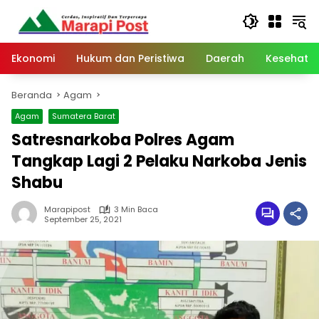
Langsung
ke
konten
Ekonomi
Hukum dan Peristiwa
Daerah
Kesehata
Beranda
Agam
Agam
Sumatera Barat
Satresnarkoba Polres Agam
Tangkap Lagi 2 Pelaku Narkoba Jenis
Shabu
Marapipost
3 Min Baca
September 25, 2021