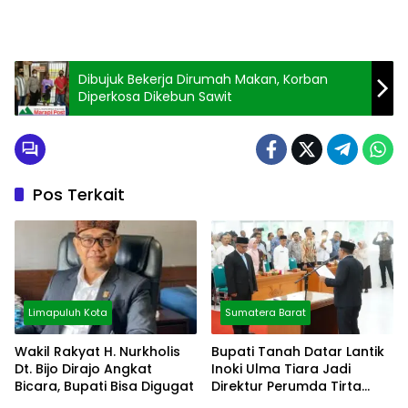
Dibujuk Bekerja Dirumah Makan, Korban
Diperkosa Dikebun Sawit
Pos Terkait
Limapuluh Kota
Sumatera Barat
Wakil Rakyat H. Nurkholis
Bupati Tanah Datar Lantik
Dt. Bijo Dirajo Angkat
Inoki Ulma Tiara Jadi
Bicara, Bupati Bisa Digugat
Direktur Perumda Tirta
Alami