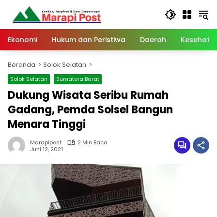
Langsung
ke
konten
Ekonomi
Hukum dan Peristiwa
Daerah
Kesehata
Beranda
Solok Selatan
Solok Selatan
Sumatera Barat
Dukung Wisata Seribu Rumah
Gadang, Pemda Solsel Bangun
Menara Tinggi
Marapipost
2 Min Baca
Juni 12, 2021