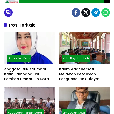
Pos Terkait
Limapuluh Kota
Kota Payakumbuh
Anggota DPRD Sumbar
Kaum Adat Bersatu
Kritik Tambang Liar,
Melawan Kezaliman
Pemkab Limapuluh Kota
Penguasa, Hak Ulayat
Pilih Diam
Dipertahankan
Kabupaten Tanah Datar
Limapuluh Kota