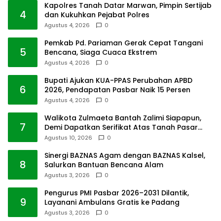
Kapolres Tanah Datar Marwan, Pimpin Sertijab
4
dan Kukuhkan Pejabat Polres
Agustus 4, 2026
0
Pemkab Pd. Pariaman Gerak Cepat Tangani
5
Bencana, Siaga Cuaca Ekstrem
Agustus 4, 2026
0
Bupati Ajukan KUA-PPAS Perubahan APBD
6
2026, Pendapatan Pasbar Naik 15 Persen
Agustus 4, 2026
0
Walikota Zulmaeta Bantah Zalimi Siapapun,
7
Demi Dapatkan Serifikat Atas Tanah Pasar
Payakumbuh
Agustus 10, 2026
0
Sinergi BAZNAS Agam dengan BAZNAS Kalsel,
8
Salurkan Bantuan Bencana Alam
Agustus 3, 2026
0
Pengurus PMI Pasbar 2026–2031 Dilantik,
9
Layanani Ambulans Gratis ke Padang
Agustus 3, 2026
0