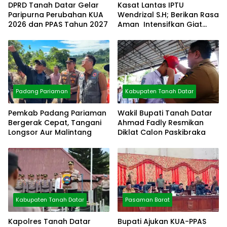
DPRD Tanah Datar Gelar
Kasat Lantas IPTU
Paripurna Perubahan KUA
Wendrizal S.H; Berikan Rasa
2026 dan PPAS Tahun 2027
Aman Intensifkan Giat
Preventif Pagi
Padang Pariaman
Kabupaten Tanah Datar
Pemkab Padang Pariaman
Wakil Bupati Tanah Datar
Bergerak Cepat, Tangani
Ahmad Fadly Resmikan
Longsor Aur Malintang
Diklat Calon Paskibraka
Kabupaten Tanah Datar
Pasaman Barat
Kapolres Tanah Datar
Bupati Ajukan KUA-PPAS