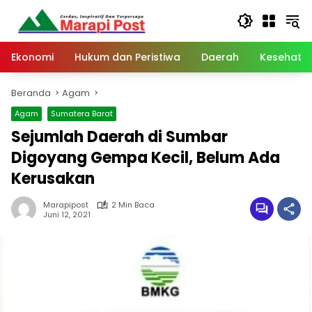
Langsung
ke
konten
Ekonomi
Hukum dan Peristiwa
Daerah
Kesehata
Beranda
Agam
Agam
Sumatera Barat
Sejumlah Daerah di Sumbar
Digoyang Gempa Kecil, Belum Ada
Kerusakan
Marapipost
2 Min Baca
Juni 12, 2021