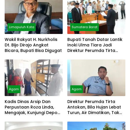
Limapuluh Kota
Sumatera Barat
Wakil Rakyat H. Nurkholis
Bupati Tanah Datar Lantik
Dt. Bijo Dirajo Angkat
Inoki Ulma Tiara Jadi
Bicara, Bupati Bisa Digugat
Direktur Perumda Tirta
Alami
Agam
Agam
Kadis Dinas Arsip Dan
Direktur Perumda Tirta
Perpustaan Roza Linda,
Antokan, Bila Hujan Lebat
Mengajak, Kunjungi Depo
Turun, Air Dimatikan, Tak
Arsip
Bisa Diolah