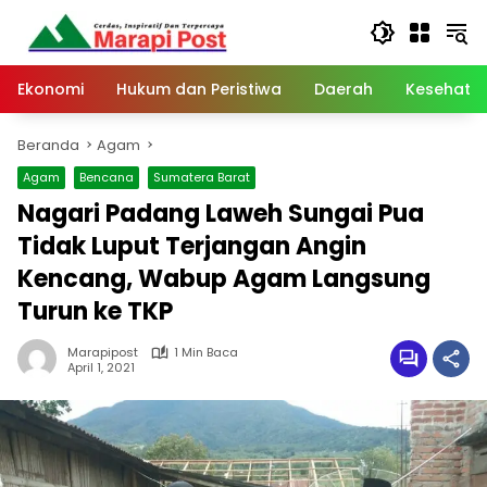
Langsung
ke
konten
Ekonomi
Hukum dan Peristiwa
Daerah
Kesehata
Beranda
Agam
Agam
Bencana
Sumatera Barat
Nagari Padang Laweh Sungai Pua
Tidak Luput Terjangan Angin
Kencang, Wabup Agam Langsung
Turun ke TKP
Marapipost
1 Min Baca
April 1, 2021