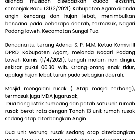
dilanda musibah disebabkan cuaca ekstrim,
semenjak Rabu (31/3/2021) Kabupaten Agam dilanda
angin kencang dan hujan lebat, menimbulkan
bencana pada beberapa daerah, termasuk, Nagari
Padang laweh, Kecamatan Sungai Pua.
Bencana itu, terang Aderia, S. P, M.M, Ketua Komisi III
DPRD Kabupaten Agam, melanda Nagari Padang
Laweh Kamis (1/4/2021), tengah malam nan dingin,
sekitar pukul 00.30 Wib. Orang-orang enak tidur,
apalagi hujan lebat turun pada sebagian daerah.
Masjid mengalani rusak ( Atap masjid terbang),
termasuk juga MDA jugarusak,
Dua tiang listrik tumbang dan patah satu unit rumah
rusak berat rata dengan Tanah 13 unit rumah rusak
sedang atap diterbangkan Angin.
Dua unit warung rusak sedang atap diterbangkan
angin. Lima unit rumah rusak ringan, sebagian atap