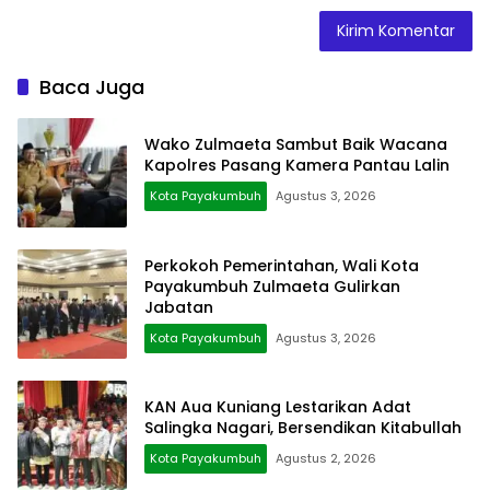
Baca Juga
Wako Zulmaeta Sambut Baik Wacana
Kapolres Pasang Kamera Pantau Lalin
Kota Payakumbuh
Agustus 3, 2026
Perkokoh Pemerintahan, Wali Kota
Payakumbuh Zulmaeta Gulirkan
Jabatan
Kota Payakumbuh
Agustus 3, 2026
KAN Aua Kuniang Lestarikan Adat
Salingka Nagari, Bersendikan Kitabullah
Kota Payakumbuh
Agustus 2, 2026