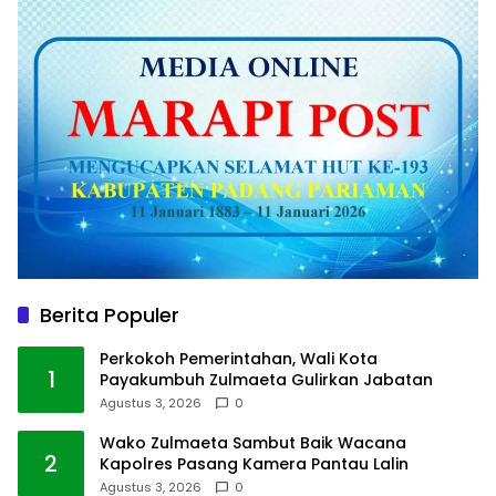
Berita Populer
Perkokoh Pemerintahan, Wali Kota
1
Payakumbuh Zulmaeta Gulirkan Jabatan
Agustus 3, 2026
0
Wako Zulmaeta Sambut Baik Wacana
2
Kapolres Pasang Kamera Pantau Lalin
Agustus 3, 2026
0