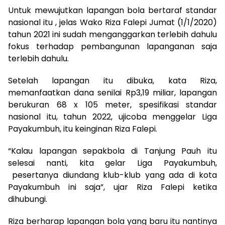
Untuk mewujutkan lapangan bola bertaraf standar
nasional itu , jelas Wako Riza Falepi Jumat (1/1/2020)
tahun 2021 ini sudah menganggarkan terlebih dahulu
fokus terhadap pembangunan lapanganan saja
terlebih dahulu.
Setelah lapangan itu dibuka, kata Riza,
memanfaatkan dana senilai Rp3,19 miliar, lapangan
berukuran 68 x 105 meter, spesifikasi standar
nasional itu, tahun 2022, ujicoba menggelar Liga
Payakumbuh, itu keinginan Riza Falepi.
“Kalau lapangan sepakbola di Tanjung Pauh itu
selesai nanti, kita gelar Liga Payakumbuh,
pesertanya diundang klub-klub yang ada di kota
Payakumbuh ini saja”, ujar Riza Falepi ketika
dihubungi.
Riza berharap lapangan bola yang baru itu nantinya