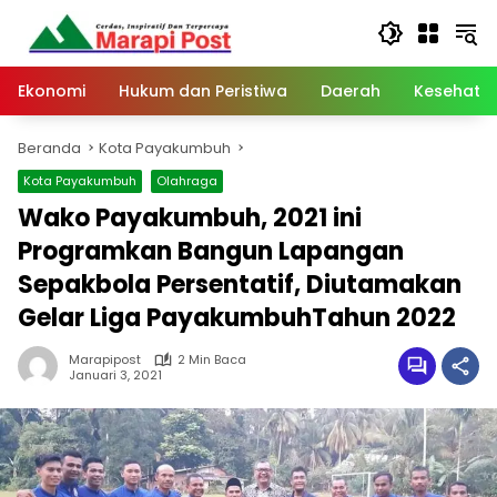
Langsung
ke
konten
Ekonomi
Hukum dan Peristiwa
Daerah
Kesehata
Beranda
Kota Payakumbuh
Kota Payakumbuh
Olahraga
Wako Payakumbuh, 2021 ini
Programkan Bangun Lapangan
Sepakbola Persentatif, Diutamakan
Gelar Liga PayakumbuhTahun 2022
Marapipost
2 Min Baca
Januari 3, 2021