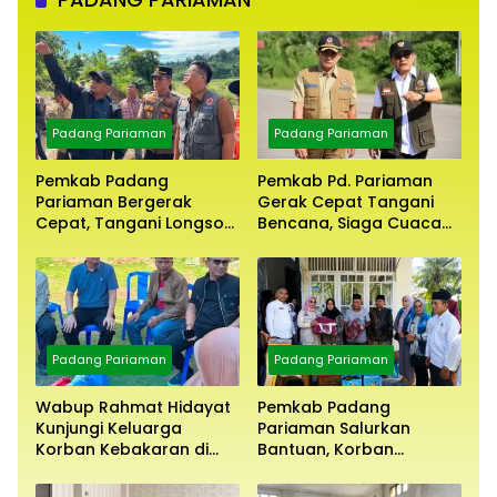
Padang Pariaman
Padang Pariaman
Pemkab Padang
Pemkab Pd. Pariaman
Pariaman Bergerak
Gerak Cepat Tangani
Cepat, Tangani Longsor
Bencana, Siaga Cuaca
Aur Malintang
Ekstrem
Padang Pariaman
Padang Pariaman
Wabup Rahmat Hidayat
Pemkab Padang
Kunjungi Keluarga
Pariaman Salurkan
Korban Kebakaran di
Bantuan, Korban
Batang Anai
Kebakaran Maut Bt. Anai