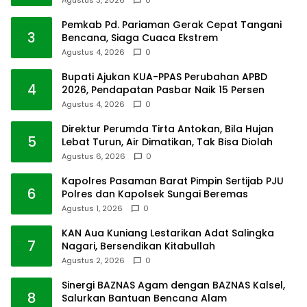
Agustus 3, 2026
0
Pemkab Pd. Pariaman Gerak Cepat Tangani
3
Bencana, Siaga Cuaca Ekstrem
Agustus 4, 2026
0
Bupati Ajukan KUA-PPAS Perubahan APBD
4
2026, Pendapatan Pasbar Naik 15 Persen
Agustus 4, 2026
0
Direktur Perumda Tirta Antokan, Bila Hujan
5
Lebat Turun, Air Dimatikan, Tak Bisa Diolah
Agustus 6, 2026
0
Kapolres Pasaman Barat Pimpin Sertijab PJU
6
Polres dan Kapolsek Sungai Beremas
Agustus 1, 2026
0
KAN Aua Kuniang Lestarikan Adat Salingka
7
Nagari, Bersendikan Kitabullah
Agustus 2, 2026
0
Sinergi BAZNAS Agam dengan BAZNAS Kalsel,
8
Salurkan Bantuan Bencana Alam