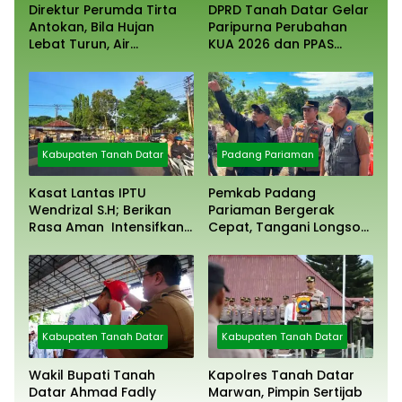
Direktur Perumda Tirta
DPRD Tanah Datar Gelar
Antokan, Bila Hujan
Paripurna Perubahan
Lebat Turun, Air
KUA 2026 dan PPAS
Dimatikan, Tak Bisa
Tahun 2027
Diolah
Kabupaten Tanah Datar
Padang Pariaman
Kasat Lantas IPTU
Pemkab Padang
Wendrizal S.H; Berikan
Pariaman Bergerak
Rasa Aman Intensifkan
Cepat, Tangani Longsor
Giat Preventif Pagi
Aur Malintang
Kabupaten Tanah Datar
Kabupaten Tanah Datar
Wakil Bupati Tanah
Kapolres Tanah Datar
Datar Ahmad Fadly
Marwan, Pimpin Sertijab