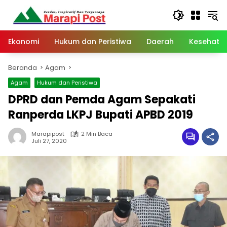
Langsung
ke
konten
Ekonomi
Hukum dan Peristiwa
Daerah
Kesehata
Beranda
Agam
Agam
Hukum dan Peristiwa
DPRD dan Pemda Agam Sepakati
Ranperda LKPJ Bupati APBD 2019
Marapipost
2 Min Baca
Juli 27, 2020