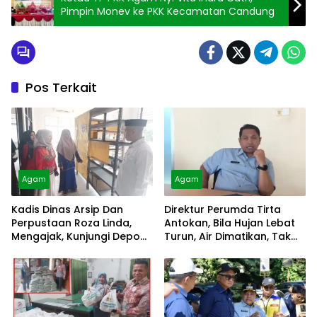
Pimpin Monev ke PKK Kecamatan Candung
Pos Terkait
Agam
Agam
Kadis Dinas Arsip Dan
Direktur Perumda Tirta
Perpustaan Roza Linda,
Antokan, Bila Hujan Lebat
Mengajak, Kunjungi Depo
Turun, Air Dimatikan, Tak
Arsip
Bisa Diolah