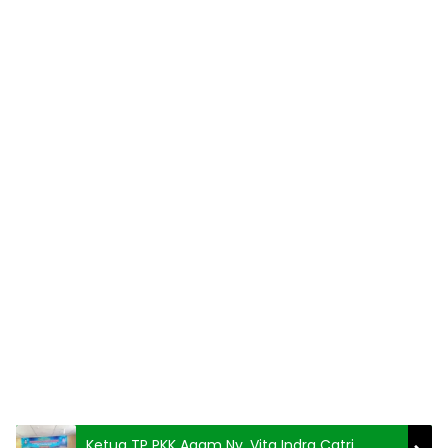
Ketua TP PKK Agam Ny. Vita Indra Catri,