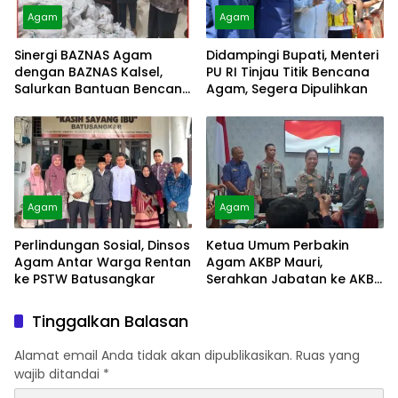
Agam
Agam
Sinergi BAZNAS Agam
Didampingi Bupati, Menteri
dengan BAZNAS Kalsel,
PU RI Tinjau Titik Bencana
Salurkan Bantuan Bencana
Agam, Segera Dipulihkan
Alam
Agam
Agam
Perlindungan Sosial, Dinsos
Ketua Umum Perbakin
Agam Antar Warga Rentan
Agam AKBP Mauri,
ke PSTW Batusangkar
Serahkan Jabatan ke AKBP
Masnoni
Tinggalkan Balasan
Alamat email Anda tidak akan dipublikasikan.
Ruas yang
wajib ditandai
*