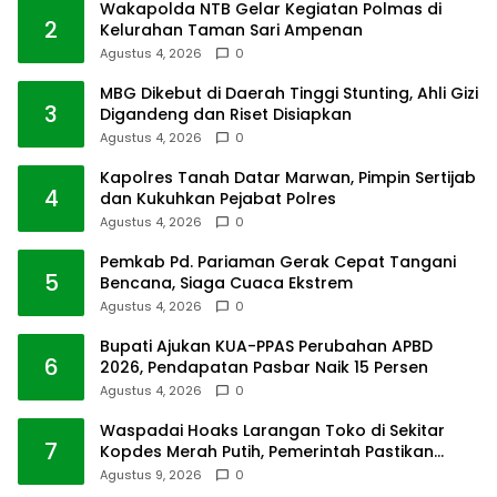
Wakapolda NTB Gelar Kegiatan Polmas di
2
Kelurahan Taman Sari Ampenan
Agustus 4, 2026
0
MBG Dikebut di Daerah Tinggi Stunting, Ahli Gizi
3
Digandeng dan Riset Disiapkan
Agustus 4, 2026
0
Kapolres Tanah Datar Marwan, Pimpin Sertijab
4
dan Kukuhkan Pejabat Polres
Agustus 4, 2026
0
Pemkab Pd. Pariaman Gerak Cepat Tangani
5
Bencana, Siaga Cuaca Ekstrem
Agustus 4, 2026
0
Bupati Ajukan KUA-PPAS Perubahan APBD
6
2026, Pendapatan Pasbar Naik 15 Persen
Agustus 4, 2026
0
Waspadai Hoaks Larangan Toko di Sekitar
7
Kopdes Merah Putih, Pemerintah Pastikan
Usaha Warga Tetap Dilindungi
Agustus 9, 2026
0