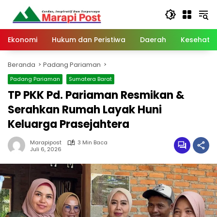
Langsung
ke
konten
Ekonomi
Hukum dan Peristiwa
Daerah
Kesehata
Beranda
Padang Pariaman
Padang Pariaman
Sumatera Barat
TP PKK Pd. Pariaman Resmikan &
Serahkan Rumah Layak Huni
Keluarga Prasejahtera
Marapipost
3 Min Baca
Juli 6, 2026