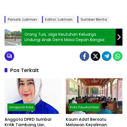
Penulis: Lukman
Editor: Lukman
Sumber Berita
Orang Tua, Jaga Keutuhan Keluarga
Lindungi Anak Demi Masa Depan Bangsa
Pos Terkait
Limapuluh Kota
Kota Payakumbuh
Anggota DPRD Sumbar
Kaum Adat Bersatu
Kritik Tambang Liar,
Melawan Kezaliman