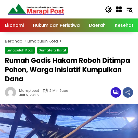
Langsung
ke
konten
Ekonomi
Hukum dan Peristiwa
Daerah
Kesehata
Beranda
Limapuluh Kota
Limapuluh Kota
Sumatera Barat
Rumah Gadis Hakam Roboh Ditimpa
Pohon, Warga Inisiatif Kumpulkan
Dana
Marapipost
2 Min Baca
Juli 5, 2026