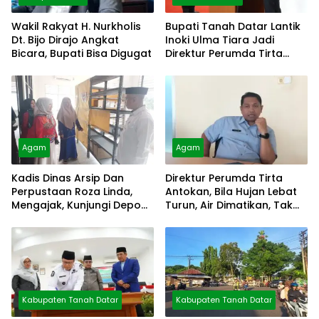
Wakil Rakyat H. Nurkholis
Bupati Tanah Datar Lantik
Dt. Bijo Dirajo Angkat
Inoki Ulma Tiara Jadi
Bicara, Bupati Bisa Digugat
Direktur Perumda Tirta
Alami
Agam
Agam
Kadis Dinas Arsip Dan
Direktur Perumda Tirta
Perpustaan Roza Linda,
Antokan, Bila Hujan Lebat
Mengajak, Kunjungi Depo
Turun, Air Dimatikan, Tak
Arsip
Bisa Diolah
Kabupaten Tanah Datar
Kabupaten Tanah Datar