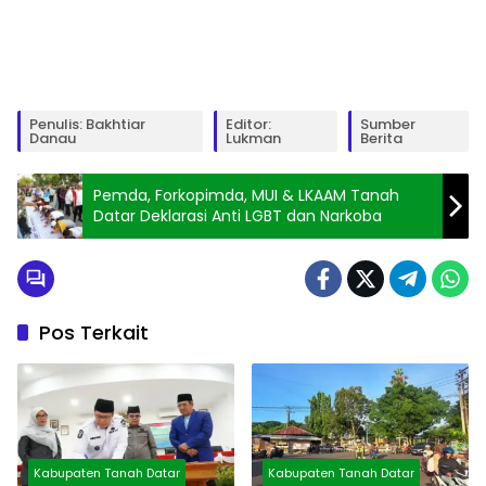
Penulis: Bakhtiar
Editor:
Sumber
Danau
Lukman
Berita
Pemda, Forkopimda, MUI & LKAAM Tanah
Datar Deklarasi Anti LGBT dan Narkoba
Pos Terkait
Kabupaten Tanah Datar
Kabupaten Tanah Datar