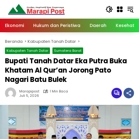
Langsung
ke
konten
Ekonomi
Hukum dan Peristiwa
Daerah
Kesehata
Beranda
Kabupaten Tanah Datar
Kabupaten Tanah Datar
Sumatera Barat
Bupati Tanah Datar Eka Putra Buka
Khatam Al Qur’an Jorong Pato
Nagari Batu Bulek
Marapipost
1 Min Baca
Juli 5, 2026