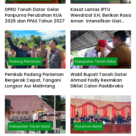
DPRD Tanah Datar Gelar
Kasat Lantas IPTU
Paripurna Perubahan KUA
Wendrizal S.H; Berikan Rasa
2026 dan PPAS Tahun 2027
Aman Intensifkan Giat
Preventif Pagi
Padang Pariaman
Kabupaten Tanah Datar
Pemkab Padang Pariaman
Wakil Bupati Tanah Datar
Bergerak Cepat, Tangani
Ahmad Fadly Resmikan
Longsor Aur Malintang
Diklat Calon Paskibraka
Kabupaten Tanah Datar
Pasaman Barat