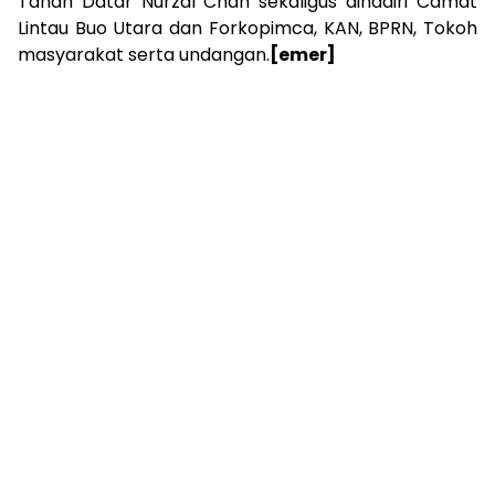
Tanah Datar Nurzal Chan sekaligus dihadiri Camat
Lintau Buo Utara dan Forkopimca, KAN, BPRN, Tokoh
masyarakat serta undangan.
[emer]