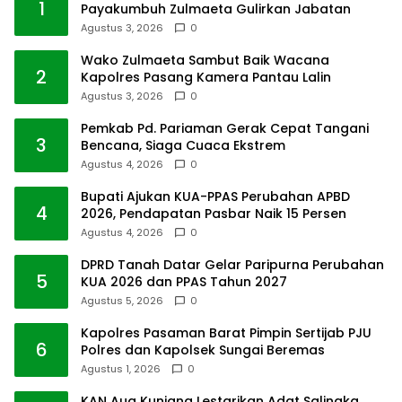
1
Payakumbuh Zulmaeta Gulirkan Jabatan
Agustus 3, 2026
0
Wako Zulmaeta Sambut Baik Wacana
2
Kapolres Pasang Kamera Pantau Lalin
Agustus 3, 2026
0
Pemkab Pd. Pariaman Gerak Cepat Tangani
3
Bencana, Siaga Cuaca Ekstrem
Agustus 4, 2026
0
Bupati Ajukan KUA-PPAS Perubahan APBD
4
2026, Pendapatan Pasbar Naik 15 Persen
Agustus 4, 2026
0
DPRD Tanah Datar Gelar Paripurna Perubahan
5
KUA 2026 dan PPAS Tahun 2027
Agustus 5, 2026
0
Kapolres Pasaman Barat Pimpin Sertijab PJU
6
Polres dan Kapolsek Sungai Beremas
Agustus 1, 2026
0
KAN Aua Kuniang Lestarikan Adat Salingka