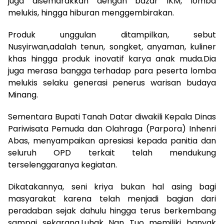
juga disemarakkan dengan bazar IKM, lomba
melukis, hingga hiburan menggembirakan.
Produk unggulan ditampilkan, sebut
Nusyirwan,adalah tenun, songket, anyaman, kuliner
khas hingga produk inovatif karya anak muda.Dia
juga merasa bangga terhadap para peserta lomba
melukis selaku generasi penerus warisan budaya
Minang.
Sementara Bupati Tanah Datar diwakili Kepala Dinas
Pariwisata Pemuda dan Olahraga (Parpora) Inhenri
Abas, menyampaikan apresiasi kepada panitia dan
seluruh OPD terkait telah mendukung
terselenggaranya kegiatan.
Dikatakannya, seni kriya bukan hal asing bagi
masyarakat karena telah menjadi bagian dari
peradaban sejak dahulu hingga terus berkembang
sampai sekarang.Luhak Nan Tuo memiliki banyak