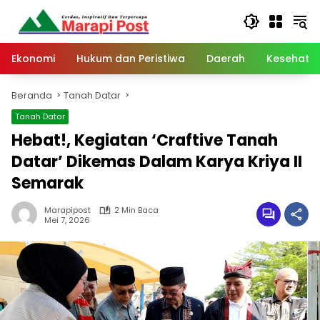
Langsung
ke
konten
Ekonomi
Hukum dan Peristiwa
Daerah
Kesehata
Beranda
Tanah Datar
Tanah Datar
Hebat!, Kegiatan ‘Craftive Tanah
Datar’ Dikemas Dalam Karya Kriya II
Semarak
Marapipost
2 Min Baca
Mei 7, 2026