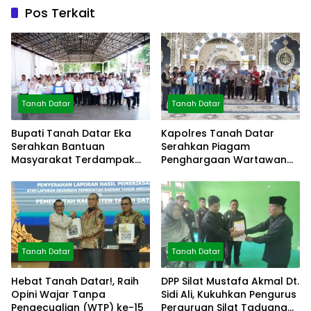
Pos Terkait
Tanah Datar
Tanah Datar
Bupati Tanah Datar Eka
Kapolres Tanah Datar
Serahkan Bantuan
Serahkan Piagam
Masyarakat Terdampak
Penghargaan Wartawan
Bencana
Mitra Polres
Tanah Datar
Tanah Datar
Hebat Tanah Datar!, Raih
DPP Silat Mustafa Akmal Dt.
Opini Wajar Tanpa
Sidi Ali, Kukuhkan Pengurus
Pengecualian (WTP) ke-15
Perguruan Silat Taduang