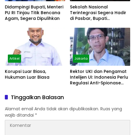
Didampingi Bupati, Menteri
Sekolah Nasional
PU RI Tinjau Titik Bencana
Terintegrasi Segera Hadir
Agam, Segera Dipulihkan
di Pasbar, Bupati
Tandatangani NPHD
Artikel
Jakarta
Korupsi Luar Biasa,
Rektor UKI dan Pengamat
Hukuman Luar Biasa
Intelijen UI: Indonesia Perlu
Regulasi Anti-Spionase
Asing
Tinggalkan Balasan
Alamat email Anda tidak akan dipublikasikan.
Ruas yang
wajib ditandai
*