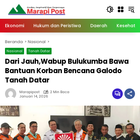
Langsung
ke
konten
Ekonomi
Hukum dan Peristiwa
Daerah
Kesehata
Beranda
Nasional
Nasional
Tanah Datar
Dari Jauh,Wabup Bulukumba Bawa
Bantuan Korban Bencana Galodo
Tanah Datar
Marapipost
2 Min Baca
Januari 14, 2026