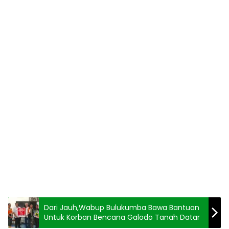
Dari Jauh,Wabup Bulukumba Bawa Bantuan
Untuk Korban Bencana Galodo Tanah Datar