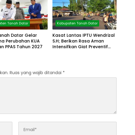
ten Tanah Datar
Kabupaten Tanah Datar
anah Datar Gelar
Kasat Lantas IPTU Wendrizal
rna Perubahan KUA
S.H; Berikan Rasa Aman
an PPAS Tahun 2027
Intensifkan Giat Preventif
Pagi
kan.
Ruas yang wajib ditandai
*