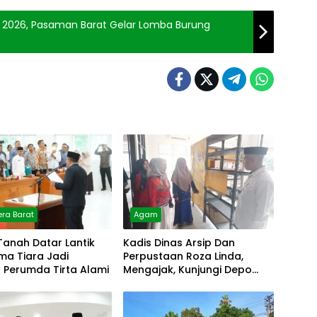
n 2026, Pasaman Barat Gelar Lomba Burung
ra Barat
Agam
Tanah Datar Lantik
Kadis Dinas Arsip Dan
lma Tiara Jadi
Perpustaan Roza Linda,
r Perumda Tirta Alami
Mengajak, Kunjungi Depo
Arsip