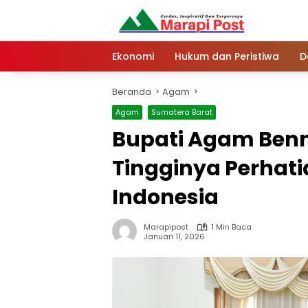
Langsung
ke
konten
Ekonomi
Hukum dan Peristiwa
D
Beranda
Agam
Agam
Sumatera Barat
Bupati Agam Benni
Tingginya Perhat
Indonesia
Marapipost
1 Min Baca
Januari 11, 2026