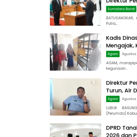
Direktur P
Sumatera Barat
BATUSANGKAR, 
Putra,…
Kadis Dina
Mengajak, 
Agam
Agustus 
AGAM, marapip
kegunaan…
Direktur Pe
Turun, Air 
Agam
Agustus
LUBUK BASUNG
(Perumda) Kabu
DPRD Tanah
2026 dan 