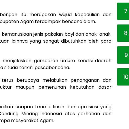
7
ongan itu merupakan wujud kepedulian dan
Kabupaten Agam terdampak bencana alam.
8
emanusiaan jenis pakaian bayi dan anak-anak,
antuan lainnya yang sangat dibutuhkan oleh para
9
 menjelaskan gambaran umum kondisi daerah
a situasi terkini pascabencana.
10
i, terus berupaya melakukan penanganan dan
astruktur maupun pemenuhan kebutuhan dasar
aikan ucapan terima kasih dan apresiasi yang
 Kandung Minang Indonesia atas perhatian dan
impa masyarakat Agam.