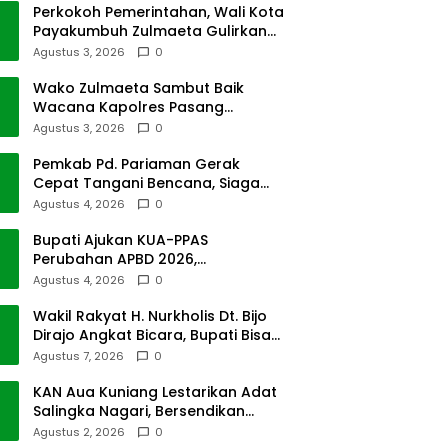
Perkokoh Pemerintahan, Wali Kota
Payakumbuh Zulmaeta Gulirkan
Jabatan
Agustus 3, 2026
0
Wako Zulmaeta Sambut Baik
Wacana Kapolres Pasang
Kamera Pantau Lalin
Agustus 3, 2026
0
Pemkab Pd. Pariaman Gerak
Cepat Tangani Bencana, Siaga
Cuaca Ekstrem
Agustus 4, 2026
0
Bupati Ajukan KUA-PPAS
Perubahan APBD 2026,
Pendapatan Pasbar Naik 15
Agustus 4, 2026
0
Persen
Wakil Rakyat H. Nurkholis Dt. Bijo
Dirajo Angkat Bicara, Bupati Bisa
Digugat
Agustus 7, 2026
0
KAN Aua Kuniang Lestarikan Adat
Salingka Nagari, Bersendikan
Kitabullah
Agustus 2, 2026
0