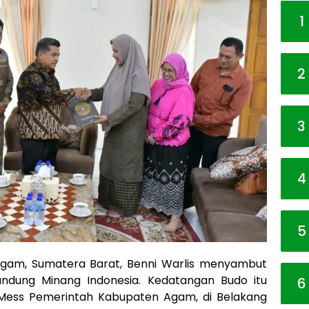
1
2
3
4
5
Agam, Sumatera Barat, Benni Warlis menyambut
dung Minang Indonesia. Kedatangan Budo itu
6
di Mess Pemerintah Kabupaten Agam, di Belakang