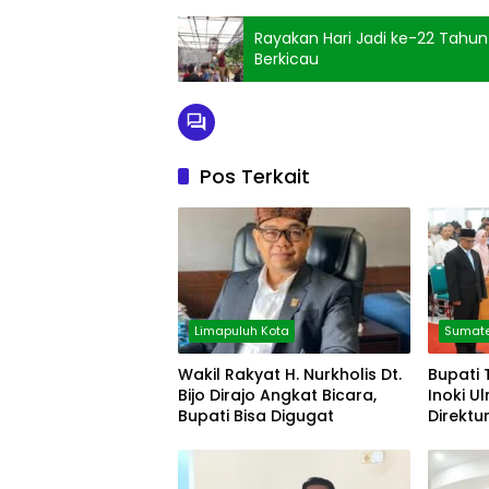
Rayakan Hari Jadi ke-22 Tahu
Berkicau
Pos Terkait
Limapuluh Kota
Sumate
Wakil Rakyat H. Nurkholis Dt.
Bupati 
Bijo Dirajo Angkat Bicara,
Inoki U
Bupati Bisa Digugat
Direktu