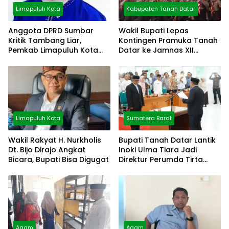
Limapuluh Kota
Kabupaten Tanah Datar
Anggota DPRD Sumbar
Wakil Bupati Lepas
Kritik Tambang Liar,
Kontingen Pramuka Tanah
Pemkab Limapuluh Kota
Datar ke Jamnas XII
Pilih Diam
Cibubur
Limapuluh Kota
Sumatera Barat
Wakil Rakyat H. Nurkholis
Bupati Tanah Datar Lantik
Dt. Bijo Dirajo Angkat
Inoki Ulma Tiara Jadi
Bicara, Bupati Bisa Digugat
Direktur Perumda Tirta
Alami
Agam
Agam