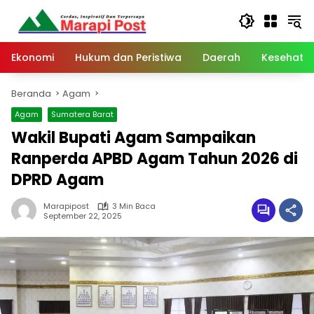
Langsung
ke
konten
Ekonomi
Hukum dan Peristiwa
Daerah
Kesehata
Beranda
Agam
Agam
Sumatera Barat
Wakil Bupati Agam Sampaikan
Ranperda APBD Agam Tahun 2026 di
DPRD Agam
Marapipost
3 Min Baca
September 22, 2025