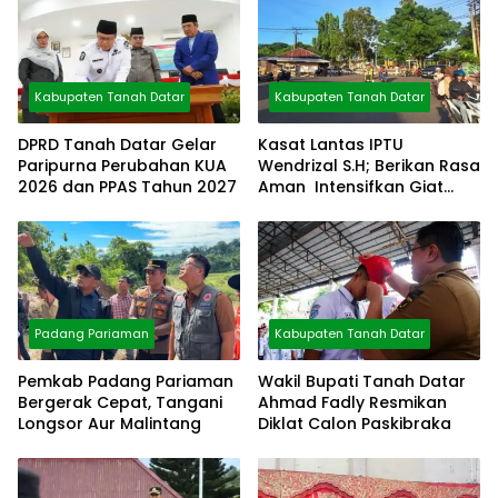
Kabupaten Tanah Datar
Kabupaten Tanah Datar
DPRD Tanah Datar Gelar
Kasat Lantas IPTU
Paripurna Perubahan KUA
Wendrizal S.H; Berikan Rasa
2026 dan PPAS Tahun 2027
Aman Intensifkan Giat
Preventif Pagi
Padang Pariaman
Kabupaten Tanah Datar
Pemkab Padang Pariaman
Wakil Bupati Tanah Datar
Bergerak Cepat, Tangani
Ahmad Fadly Resmikan
Longsor Aur Malintang
Diklat Calon Paskibraka