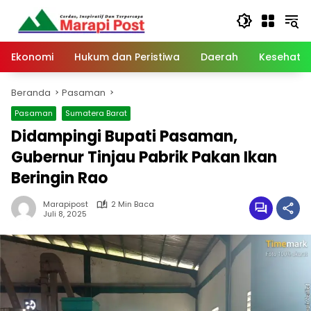
Langsung
ke
konten
Ekonomi
Hukum dan Peristiwa
Daerah
Kesehata
Beranda
Pasaman
Pasaman
Sumatera Barat
Didampingi Bupati Pasaman,
Gubernur Tinjau Pabrik Pakan Ikan
Beringin Rao
Marapipost
2 Min Baca
Juli 8, 2025