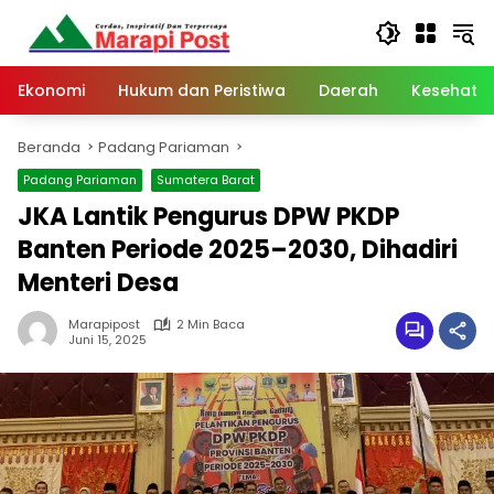
Langsung
ke
konten
Ekonomi
Hukum dan Peristiwa
Daerah
Kesehata
Beranda
Padang Pariaman
Padang Pariaman
Sumatera Barat
JKA Lantik Pengurus DPW PKDP
Banten Periode 2025–2030, Dihadiri
Menteri Desa
Marapipost
2 Min Baca
Juni 15, 2025