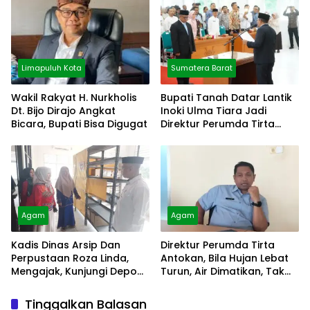
Limapuluh Kota
Sumatera Barat
Wakil Rakyat H. Nurkholis
Bupati Tanah Datar Lantik
Dt. Bijo Dirajo Angkat
Inoki Ulma Tiara Jadi
Bicara, Bupati Bisa Digugat
Direktur Perumda Tirta
Alami
Agam
Agam
Kadis Dinas Arsip Dan
Direktur Perumda Tirta
Perpustaan Roza Linda,
Antokan, Bila Hujan Lebat
Mengajak, Kunjungi Depo
Turun, Air Dimatikan, Tak
Arsip
Bisa Diolah
Tinggalkan Balasan