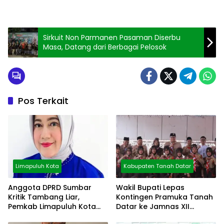
Sirkuit Non Parmanen Pasaman Diserbu
Masa, Datang dari Berbagai Pelosok
Pos Terkait
Limapuluh Kota
Kabupaten Tanah Datar
Anggota DPRD Sumbar
Wakil Bupati Lepas
Kritik Tambang Liar,
Kontingen Pramuka Tanah
Pemkab Limapuluh Kota
Datar ke Jamnas XII
Pilih Diam
Cibubur