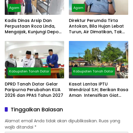
Agam
Agam
Kadis Dinas Arsip Dan
Direktur Perumda Tirta
Perpustaan Roza Linda,
Antokan, Bila Hujan Lebat
Mengajak, Kunjungi Depo
Turun, Air Dimatikan, Tak
Arsip
Bisa Diolah
Kabupaten Tanah Datar
Kabupaten Tanah Datar
DPRD Tanah Datar Gelar
Kasat Lantas IPTU
Paripurna Perubahan KUA
Wendrizal S.H; Berikan Rasa
2026 dan PPAS Tahun 2027
Aman Intensifkan Giat
Preventif Pagi
Tinggalkan Balasan
Alamat email Anda tidak akan dipublikasikan.
Ruas yang
wajib ditandai
*