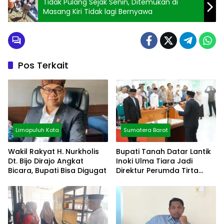
Tidak Pulang Sejak Senin, Ditemukan di
Masang Kiri Tidak lagi Bernyawa
Pos Terkait
Limapuluh Kota
Sumatera Barat
Wakil Rakyat H. Nurkholis
Bupati Tanah Datar Lantik
Dt. Bijo Dirajo Angkat
Inoki Ulma Tiara Jadi
Bicara, Bupati Bisa Digugat
Direktur Perumda Tirta
Alami