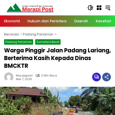
Langsung
ke
konten
Ekonomi
Hukum dan Peristiwa
Daerah
Kesehata
Beranda
Padang Pariaman
Padang Pariaman
Sumatera Barat
Warga Pinggir Jalan Padang Lariang,
Berterima Kasih Kepada Dinas
BMCKTR
Marapipost
3 Min Baca
Mei 7, 2025