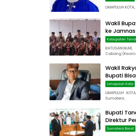
LIMAPULUH KOTA,
Wakil Bupa
ke Jamnas 
Kabupaten Tana
BATUSANGKAR, 
Cabang (Kwarc
Wakil Rakya
Bupati Bis
Limapuluh Kota
LIMAPULUH KOTA
Sumatera…
Bupati Tana
Direktur P
Sumatera Barat