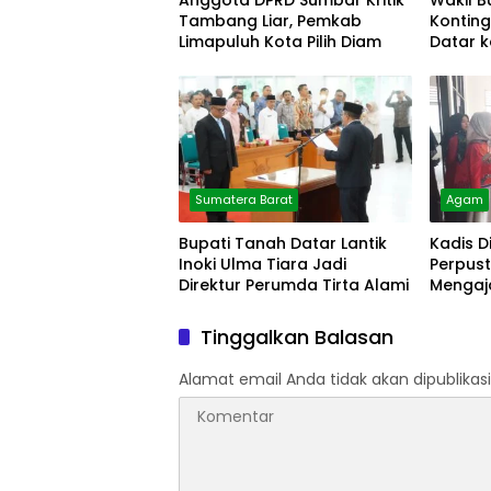
Anggota DPRD Sumbar Kritik
Wakil B
Tambang Liar, Pemkab
Kontin
Limapuluh Kota Pilih Diam
Datar k
Sumatera Barat
Agam
Bupati Tanah Datar Lantik
Kadis D
Inoki Ulma Tiara Jadi
Perpust
Direktur Perumda Tirta Alami
Mengaja
Arsip
Tinggalkan Balasan
Alamat email Anda tidak akan dipublikasi