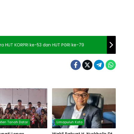
ra HUT KORPRI ke-53 dan HUT PGRI ke-79
ten Tanah Datar
Limapuluh Kota