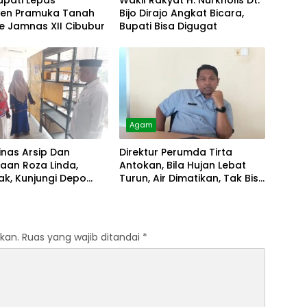
upati Lepas
Wakil Rakyat H. Nurkholis Dt.
gen Pramuka Tanah
Bijo Dirajo Angkat Bicara,
e Jamnas XII Cibubur
Bupati Bisa Digugat
Agam
inas Arsip Dan
Direktur Perumda Tirta
aan Roza Linda,
Antokan, Bila Hujan Lebat
k, Kunjungi Depo
Turun, Air Dimatikan, Tak Bisa
Diolah
kan.
Ruas yang wajib ditandai
*