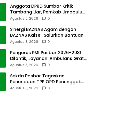
Persen
Anggota DPRD Sumbar Kritik
Tambang Liar, Pemkab Limapuluh
Kota Pilih Diam
Agustus 8, 2026
0
Sinergi BAZNAS Agam dengan
BAZNAS Kalsel, Salurkan Bantuan
Bencana Alam
Agustus 3, 2026
0
Pengurus PMI Pasbar 2026–2031
Dilantik, Layanani Ambulans Gratis
ke Padang
Agustus 3, 2026
0
Sekda Pasbar Tegaskan
Penundaan TPP OPD Penunggak
Pajak Kendaraan Dinas
Agustus 3, 2026
0