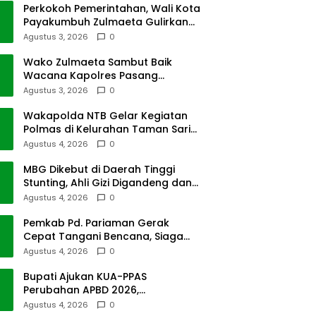
Perkokoh Pemerintahan, Wali Kota
Payakumbuh Zulmaeta Gulirkan
Jabatan
Agustus 3, 2026
0
Wako Zulmaeta Sambut Baik
Wacana Kapolres Pasang
Kamera Pantau Lalin
Agustus 3, 2026
0
Wakapolda NTB Gelar Kegiatan
Polmas di Kelurahan Taman Sari
Ampenan
Agustus 4, 2026
0
MBG Dikebut di Daerah Tinggi
Stunting, Ahli Gizi Digandeng dan
Riset Disiapkan
Agustus 4, 2026
0
Pemkab Pd. Pariaman Gerak
Cepat Tangani Bencana, Siaga
Cuaca Ekstrem
Agustus 4, 2026
0
Bupati Ajukan KUA-PPAS
Perubahan APBD 2026,
Pendapatan Pasbar Naik 15
Agustus 4, 2026
0