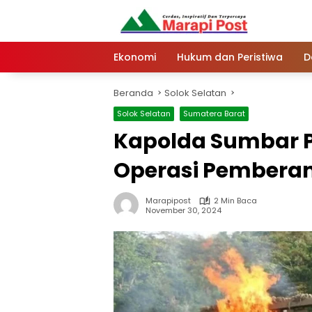
Langsung
ke
konten
Ekonomi
Hukum dan Peristiwa
D
Beranda
Solok Selatan
Solok Selatan
Sumatera Barat
Kapolda Sumbar 
Operasi Pemberant
Marapipost
2 Min Baca
November 30, 2024