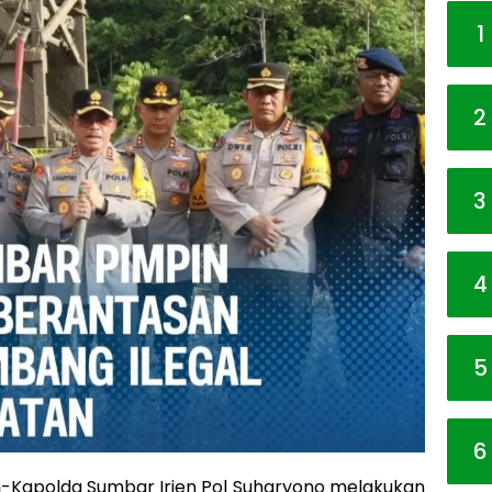
1
2
3
4
5
6
m
-Kapolda Sumbar Irjen Pol Suharyono melakukan