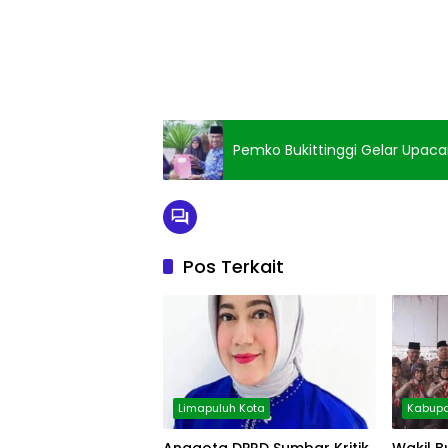
Pemko Bukittinggi Gelar Upaca
Pos Terkait
Limapuluh Kota
Kabupa