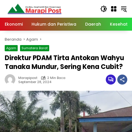
Langsung
ke
konten
Ekonomi
Hukum dan Peristiwa
Daerah
Kesehata
Beranda
Agam
Agam
Sumatera Barat
Direktur PDAM Tirta Antokan Wahyu
Tanaka Mundur, Sering Kena Cubit?
Marapipost
2 Min Baca
September 28, 2024