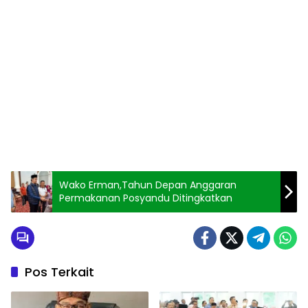
Wako Erman,Tahun Depan Anggaran
Permakanan Posyandu Ditingkatkan
Pos Terkait