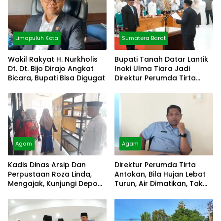
Limapuluh Kota
Sumatera Barat
Wakil Rakyat H. Nurkholis
Bupati Tanah Datar Lantik
Dt. Dt. Bijo Dirajo Angkat
Inoki Ulma Tiara Jadi
Bicara, Bupati Bisa Digugat
Direktur Perumda Tirta
Alami
Agam
Agam
Kadis Dinas Arsip Dan
Direktur Perumda Tirta
Perpustaan Roza Linda,
Antokan, Bila Hujan Lebat
Mengajak, Kunjungi Depo
Turun, Air Dimatikan, Tak
Arsip
Bisa Diolah