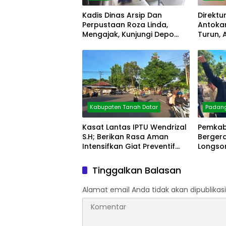
Kadis Dinas Arsip Dan
Direktu
Perpustaan Roza Linda,
Antokan
Mengajak, Kunjungi Depo
Turun, 
Arsip
Diolah
Kabupaten Tanah Datar
Padan
Kasat Lantas IPTU Wendrizal
Pemkab
S.H; Berikan Rasa Aman
Berger
Intensifkan Giat Preventif
Longsor
Pagi
Tinggalkan Balasan
Alamat email Anda tidak akan dipublikasi