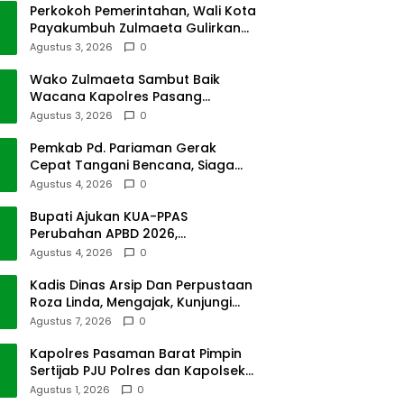
Perkokoh Pemerintahan, Wali Kota
Payakumbuh Zulmaeta Gulirkan
Jabatan
Agustus 3, 2026
0
Wako Zulmaeta Sambut Baik
Wacana Kapolres Pasang
Kamera Pantau Lalin
Agustus 3, 2026
0
Pemkab Pd. Pariaman Gerak
Cepat Tangani Bencana, Siaga
Cuaca Ekstrem
Agustus 4, 2026
0
Bupati Ajukan KUA-PPAS
Perubahan APBD 2026,
Pendapatan Pasbar Naik 15
Agustus 4, 2026
0
Persen
Kadis Dinas Arsip Dan Perpustaan
Roza Linda, Mengajak, Kunjungi
Depo Arsip
Agustus 7, 2026
0
Kapolres Pasaman Barat Pimpin
Sertijab PJU Polres dan Kapolsek
Sungai Beremas
Agustus 1, 2026
0