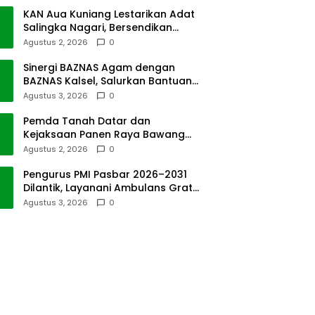
KAN Aua Kuniang Lestarikan Adat
Salingka Nagari, Bersendikan
Kitabullah
Agustus 2, 2026
0
Sinergi BAZNAS Agam dengan
BAZNAS Kalsel, Salurkan Bantuan
Bencana Alam
Agustus 3, 2026
0
Pemda Tanah Datar dan
Kejaksaan Panen Raya Bawang
Merah di Sawah Tangah
Agustus 2, 2026
0
Pengurus PMI Pasbar 2026–2031
Dilantik, Layanani Ambulans Gratis
ke Padang
Agustus 3, 2026
0