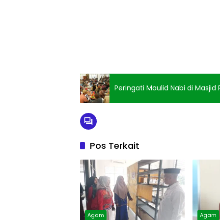
Peringati Maulid Nabi di Masji
Pos Terkait
Agam
Agam