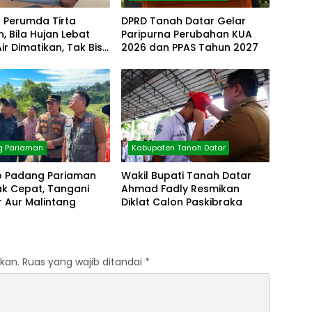
r Perumda Tirta
DPRD Tanah Datar Gelar
, Bila Hujan Lebat
Paripurna Perubahan KUA
Air Dimatikan, Tak Bisa
2026 dan PPAS Tahun 2027
g Pariaman
Kabupaten Tanah Datar
 Padang Pariaman
Wakil Bupati Tanah Datar
ak Cepat, Tangani
Ahmad Fadly Resmikan
 Aur Malintang
Diklat Calon Paskibraka
kan.
Ruas yang wajib ditandai
*