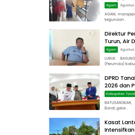
Agam
Agustus 
AGAM, marapip
kegunaan…
Direktur Pe
Turun, Air 
Agam
Agustus
LUBUK BASUNG
(Perumda) Kabu
DPRD Tanah
2026 dan 
Kabupaten Tana
BATUSANGKAR, 
Barat, gelar…
Kasat Lant
Intensifkan