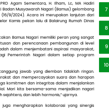
PRD Agam Sementara, H. Ilham, Lc, MA Hadiri
7
ti Badan Musyawarah Nagari (Bamus) gelombang
n (16/9/2024). Acara ini merupakan lanjutan dari
lar Kamis pekan lalu di Balairung Rumah Dinas
8
akan Bamus Nagari memiliki peran yang sangat
utusan dan perencanaan pembangunan di level
9
adah dalam menjembatani aspirasi masyarakat,
bagi Pemerintah Nagari dalam setiap program
10
tanggung jawab yang diemban tidaklah ringan.
yarakat dan mempercayakan suara dan harapan
gga komitmen dan integritas dalam menjalankan
ial. Mari kita bersama-sama menjadikan nagari
h sejahtera, dan lebih harmonis,” ujarnya.
juga mengharapkan kolaborasi yang sinergis