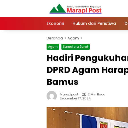
Langsung
ke
konten
Ekonomi
Hukum dan Peristiwa
D
Beranda
Agam
Agam
Sumatera Barat
Hadiri Pengukuha
DPRD Agam Harap
Bamus
Marapipost
2 Min Baca
September 17, 2024