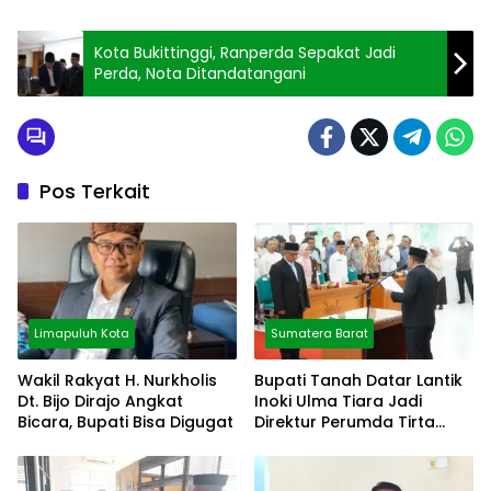
Kota Bukittinggi, Ranperda Sepakat Jadi
Perda, Nota Ditandatangani
Pos Terkait
Limapuluh Kota
Sumatera Barat
Wakil Rakyat H. Nurkholis
Bupati Tanah Datar Lantik
Dt. Bijo Dirajo Angkat
Inoki Ulma Tiara Jadi
Bicara, Bupati Bisa Digugat
Direktur Perumda Tirta
Alami