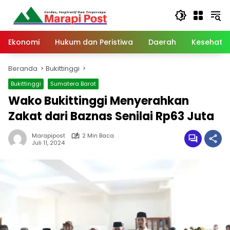
Langsung
ke
konten
Ekonomi
Hukum dan Peristiwa
Daerah
Kesehata
Beranda
Bukittinggi
Bukittinggi
Sumatera Barat
Wako Bukittinggi Menyerahkan
Zakat dari Baznas Senilai Rp63 Juta
Marapipost
2 Min Baca
Juli 11, 2024