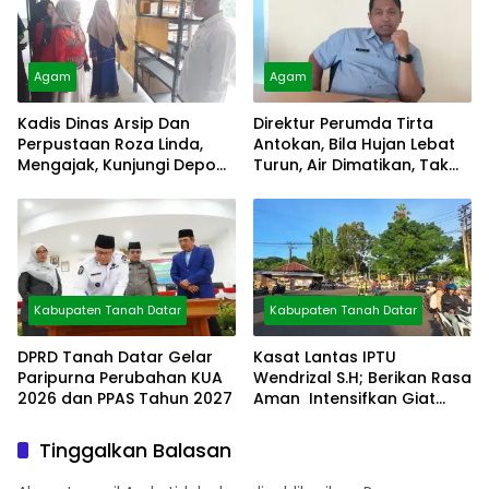
Agam
Agam
Kadis Dinas Arsip Dan
Direktur Perumda Tirta
Perpustaan Roza Linda,
Antokan, Bila Hujan Lebat
Mengajak, Kunjungi Depo
Turun, Air Dimatikan, Tak
Arsip
Bisa Diolah
Kabupaten Tanah Datar
Kabupaten Tanah Datar
DPRD Tanah Datar Gelar
Kasat Lantas IPTU
Paripurna Perubahan KUA
Wendrizal S.H; Berikan Rasa
2026 dan PPAS Tahun 2027
Aman Intensifkan Giat
Preventif Pagi
Tinggalkan Balasan