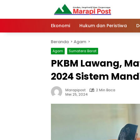
Langsung
ke
konten
Ekonomi
Hukum dan Peristiwa
D
Beranda
Agam
Agam
Sumatera Barat
PKBM Lawang, Mat
2024 Sistem Mandi
Marapipost
2 Min Baca
Mei 25, 2024