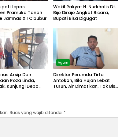
upati Lepas
Wakil Rakyat H. Nurkholis Dt.
gen Pramuka Tanah
Bijo Dirajo Angkat Bicara,
e Jamnas XII Cibubur
Bupati Bisa Digugat
Agam
inas Arsip Dan
Direktur Perumda Tirta
aan Roza Linda,
Antokan, Bila Hujan Lebat
k, Kunjungi Depo
Turun, Air Dimatikan, Tak Bisa
Diolah
kan.
Ruas yang wajib ditandai
*