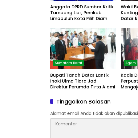
Anggota DPRD Sumbar Kritik
Wakil B
Tambang Liar, Pemkab
Kontin
Limapuluh Kota Pilih Diam
Datar k
Sumatera Barat
Agam
Bupati Tanah Datar Lantik
Kadis D
Inoki Ulma Tiara Jadi
Perpust
Direktur Perumda Tirta Alami
Mengaja
Arsip
Tinggalkan Balasan
Alamat email Anda tidak akan dipublikasi