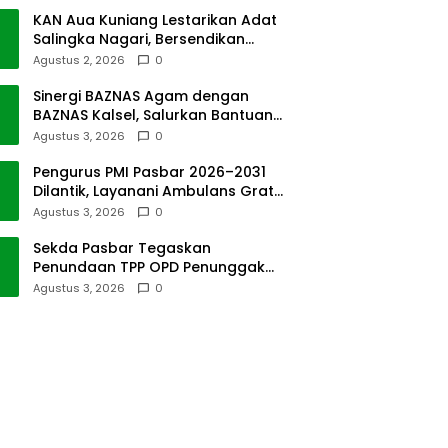
KAN Aua Kuniang Lestarikan Adat
Salingka Nagari, Bersendikan
Kitabullah
Agustus 2, 2026
0
Sinergi BAZNAS Agam dengan
BAZNAS Kalsel, Salurkan Bantuan
Bencana Alam
Agustus 3, 2026
0
Pengurus PMI Pasbar 2026–2031
Dilantik, Layanani Ambulans Gratis
ke Padang
Agustus 3, 2026
0
Sekda Pasbar Tegaskan
Penundaan TPP OPD Penunggak
Pajak Kendaraan Dinas
Agustus 3, 2026
0