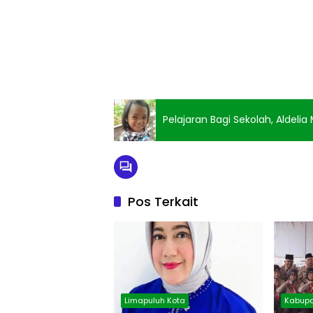
Pelajaran Bagi Sekolah, Aldeli
Pos Terkait
Limapuluh Kota
Kabupa