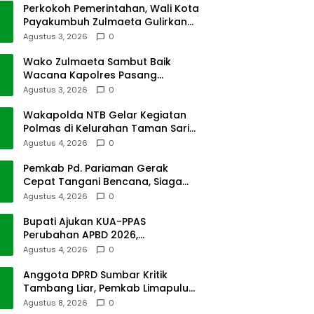
Perkokoh Pemerintahan, Wali Kota
Payakumbuh Zulmaeta Gulirkan
Jabatan
Agustus 3, 2026
0
Wako Zulmaeta Sambut Baik
Wacana Kapolres Pasang
Kamera Pantau Lalin
Agustus 3, 2026
0
Wakapolda NTB Gelar Kegiatan
Polmas di Kelurahan Taman Sari
Ampenan
Agustus 4, 2026
0
Pemkab Pd. Pariaman Gerak
Cepat Tangani Bencana, Siaga
Cuaca Ekstrem
Agustus 4, 2026
0
Bupati Ajukan KUA-PPAS
Perubahan APBD 2026,
Pendapatan Pasbar Naik 15
Agustus 4, 2026
0
Persen
Anggota DPRD Sumbar Kritik
Tambang Liar, Pemkab Limapuluh
Kota Pilih Diam
Agustus 8, 2026
0