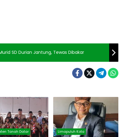
a Murid SD Durian Jantung, Tewas Dibakar
ten Tanah Datar
Limapuluh Kota