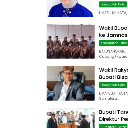
Limapuluh Kota
LIMAPULUH KOTA,
Wakil Bupa
ke Jamnas 
Kabupaten Tana
BATUSANGKAR, 
Cabang (Kwarc
Wakil Rakya
Bupati Bis
Limapuluh Kota
LIMAPULUH KOTA
Sumatera…
Bupati Tana
Direktur P
Sumatera Barat