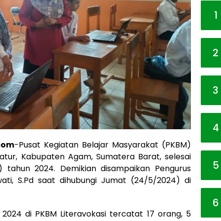
1
2
3
4
com
-Pusat Kegiatan Belajar Masyarakat (PKBM)
atur, Kabupaten Agam, Sumatera Barat, selesai
5
) tahun 2024. Demikian disampaikan Pengurus
ti, S.Pd saat dihubungi Jumat (24/5/2024) di
6
2024 di PKBM Literavokasi tercatat 17 orang, 5