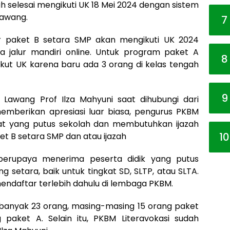
h selesai mengikuti UK 18 Mei 2024 dengan sistem
Lawang.
7
r paket B setara SMP akan mengikuti UK 2024
a jalur mandiri online. Untuk program paket A
8
ikut UK karena baru ada 3 orang di kelas tengah
9
awang Prof Ilza Mahyuni saat dihubungi dari
emberikan apresiasi luar biasa, pengurus PKBM
t yang putus sekolah dan membutuhkan ijazah
10
ket B setara SMP dan atau ijazah
 berupaya menerima peserta didik yang putus
 setara, baik untuk tingkat SD, SLTP, atau SLTA.
ndaftar terlebih dahulu di lembaga PKBM.
banyak 23 orang, masing-masing 15 orang paket
paket A. Selain itu, PKBM Literavokasi sudah