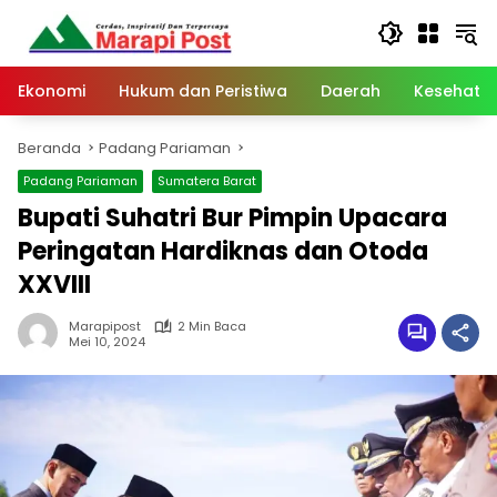
Langsung
ke
konten
Ekonomi
Hukum dan Peristiwa
Daerah
Kesehata
Beranda
Padang Pariaman
Padang Pariaman
Sumatera Barat
Bupati Suhatri Bur Pimpin Upacara
Peringatan Hardiknas dan Otoda
XXVIII
Marapipost
2 Min Baca
Mei 10, 2024