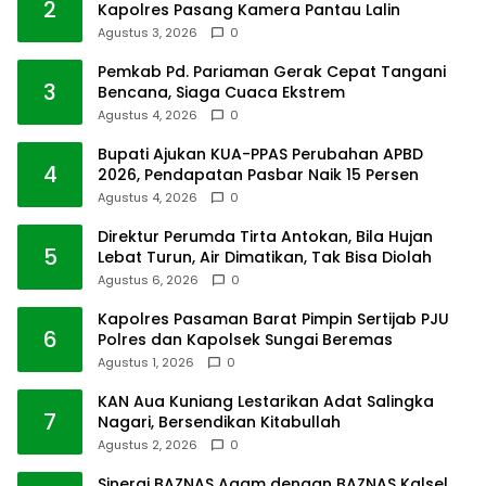
2
Kapolres Pasang Kamera Pantau Lalin
Agustus 3, 2026
0
Pemkab Pd. Pariaman Gerak Cepat Tangani
3
Bencana, Siaga Cuaca Ekstrem
Agustus 4, 2026
0
Bupati Ajukan KUA-PPAS Perubahan APBD
4
2026, Pendapatan Pasbar Naik 15 Persen
Agustus 4, 2026
0
Direktur Perumda Tirta Antokan, Bila Hujan
5
Lebat Turun, Air Dimatikan, Tak Bisa Diolah
Agustus 6, 2026
0
Kapolres Pasaman Barat Pimpin Sertijab PJU
6
Polres dan Kapolsek Sungai Beremas
Agustus 1, 2026
0
KAN Aua Kuniang Lestarikan Adat Salingka
7
Nagari, Bersendikan Kitabullah
Agustus 2, 2026
0
Sinergi BAZNAS Agam dengan BAZNAS Kalsel,