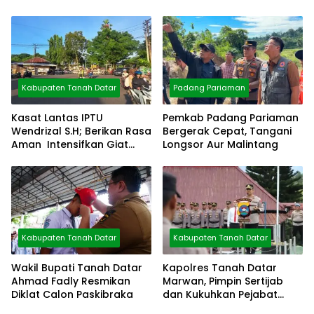
Bisa Diolah
Kabupaten Tanah Datar
Padang Pariaman
Kasat Lantas IPTU
Pemkab Padang Pariaman
Wendrizal S.H; Berikan Rasa
Bergerak Cepat, Tangani
Aman Intensifkan Giat
Longsor Aur Malintang
Preventif Pagi
Kabupaten Tanah Datar
Kabupaten Tanah Datar
Wakil Bupati Tanah Datar
Kapolres Tanah Datar
Ahmad Fadly Resmikan
Marwan, Pimpin Sertijab
Diklat Calon Paskibraka
dan Kukuhkan Pejabat
Polres