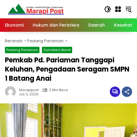
Langsung
ke
konten
Ekonomi
Hukum dan Peristiwa
Daerah
Kesehata
Beranda
Padang Pariaman
Padang Pariaman
Sumatera Barat
Pemkab Pd. Pariaman Tanggapi
Keluhan, Pengadaan Seragam SMPN
1 Batang Anai
Marapipost
3 Min Baca
Juli 3, 2026