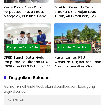
Kadis Dinas Arsip Dan
Direktur Perumda Tirta
Perpustaan Roza Linda,
Antokan, Bila Hujan Lebat
Mengajak, Kunjungi Depo
Turun, Air Dimatikan, Tak
Arsip
Bisa Diolah
Kabupaten Tanah Datar
Kabupaten Tanah Datar
DPRD Tanah Datar Gelar
Kasat Lantas IPTU
Paripurna Perubahan KUA
Wendrizal S.H; Berikan Rasa
2026 dan PPAS Tahun 2027
Aman Intensifkan Giat
Preventif Pagi
Tinggalkan Balasan
Alamat email Anda tidak akan dipublikasikan.
Ruas yang
wajib ditandai
*