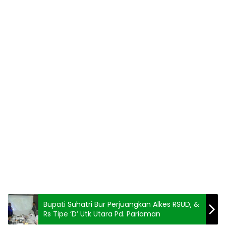
Bupati Suhatri Bur Perjuangkan Alkes RSUD, &
Rs Tipe ‘D’ Utk Utara Pd. Pariaman