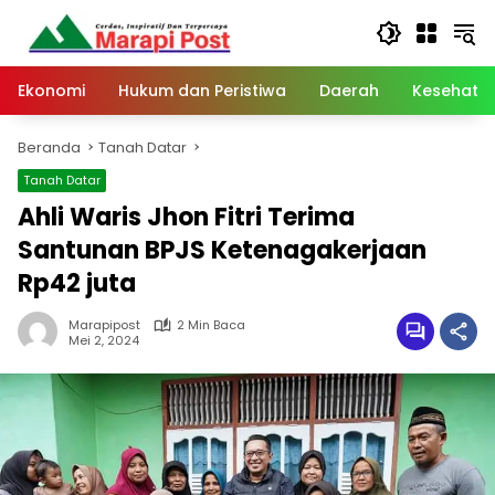
Langsung
ke
konten
Ekonomi
Hukum dan Peristiwa
Daerah
Kesehata
Beranda
Tanah Datar
Tanah Datar
Ahli Waris Jhon Fitri Terima
Santunan BPJS Ketenagakerjaan
Rp42 juta
Marapipost
2 Min Baca
Mei 2, 2024