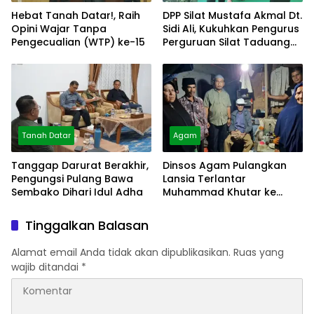
Hebat Tanah Datar!, Raih
DPP Silat Mustafa Akmal Dt.
Opini Wajar Tanpa
Sidi Ali, Kukuhkan Pengurus
Pengecualian (WTP) ke-15
Perguruan Silat Taduang
Bangkeh
Tanah Datar
Agam
Tanggap Darurat Berakhir,
Dinsos Agam Pulangkan
Pengungsi Pulang Bawa
Lansia Terlantar
Sembako Dihari Idul Adha
Muhammad Khutar ke
Tanah Datar
Tinggalkan Balasan
Alamat email Anda tidak akan dipublikasikan.
Ruas yang
wajib ditandai
*