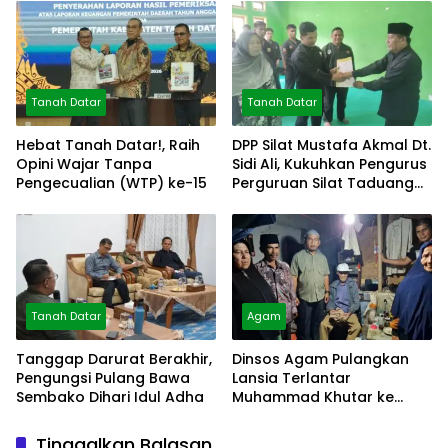
Tanah Datar
Tanah Datar
Hebat Tanah Datar!, Raih
DPP Silat Mustafa Akmal Dt.
Opini Wajar Tanpa
Sidi Ali, Kukuhkan Pengurus
Pengecualian (WTP) ke-15
Perguruan Silat Taduang
Bangkeh
Tanah Datar
Agam
Tanggap Darurat Berakhir,
Dinsos Agam Pulangkan
Pengungsi Pulang Bawa
Lansia Terlantar
Sembako Dihari Idul Adha
Muhammad Khutar ke
Tanah Datar
Tinggalkan Balasan