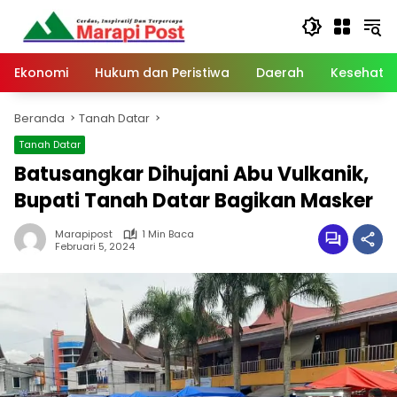
Langsung
ke
konten
Ekonomi
Hukum dan Peristiwa
Daerah
Kesehata
Beranda
Tanah Datar
Tanah Datar
Batusangkar Dihujani Abu Vulkanik,
Bupati Tanah Datar Bagikan Masker
Marapipost
1 Min Baca
Februari 5, 2024