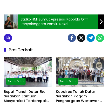
Badko HMI Sumut Apresiasi Kapolda OTT
Penyelenggara Pemilu Nakal
Pos Terkait
Tanah Datar
Tanah Datar
Bupati Tanah Datar Eka
Kapolres Tanah Datar
Serahkan Bantuan
Serahkan Piagam
Masyarakat Terdampak
Penghargaan Wartawan
Bencana
Mitra Polres