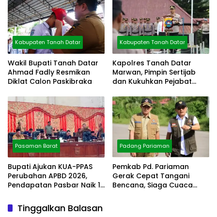
Kabupaten Tanah Datar
Kabupaten Tanah Datar
Wakil Bupati Tanah Datar
Kapolres Tanah Datar
Ahmad Fadly Resmikan
Marwan, Pimpin Sertijab
Diklat Calon Paskibraka
dan Kukuhkan Pejabat
Polres
Pasaman Barat
Padang Pariaman
Bupati Ajukan KUA-PPAS
Pemkab Pd. Pariaman
Perubahan APBD 2026,
Gerak Cepat Tangani
Pendapatan Pasbar Naik 15
Bencana, Siaga Cuaca
Persen
Ekstrem
Tinggalkan Balasan