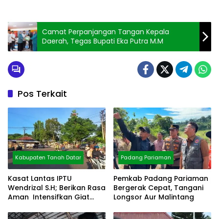
Camat Perpanjangan Tangan Kepala
Daerah, Tegas Bupati Eka Putra M.M
Pos Terkait
Kabupaten Tanah Datar
Padang Pariaman
Kasat Lantas IPTU
Pemkab Padang Pariaman
Wendrizal S.H; Berikan Rasa
Bergerak Cepat, Tangani
Aman Intensifkan Giat
Longsor Aur Malintang
Preventif Pagi