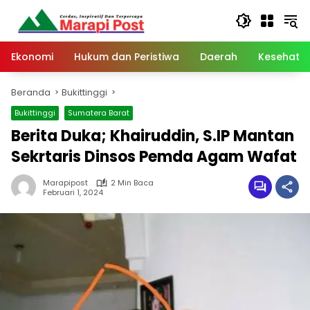
Langsung
ke
konten
Ekonomi
Hukum dan Peristiwa
Daerah
Kesehata
Beranda
Bukittinggi
Bukittinggi
Sumatera Barat
Berita Duka; Khairuddin, S.IP Mantan
Sekrtaris Dinsos Pemda Agam Wafat
Marapipost
2 Min Baca
Februari 1, 2024