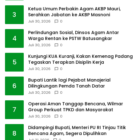
Ketua Umum Perbakin Agam AKBP Mauri,
3
Serahkan Jabatan ke AKBP Masnoni
Juli 30, 2026
0
Perlindungan Sosial, Dinsos Agam Antar
4
Warga Rentan ke PSTW Batusangkar
Juli 30, 2026
0
Kunjungi KUA Kuranji, Kakan Kemenag Padang
5
Tegaskan Terapkan Disiplin Kerja
Juli 30, 2026
0
Bupati Lantik lagi Pejabat Manajerial
6
Dilingkungan Pemda Tanah Datar
Juli 30, 2026
0
Operasi Aman Tanggap Bencana, Wilmar
7
Group Perkuat TPKD dan Masyarakat
Juli 30, 2026
0
Didampingi Bupati, Menteri PU RI Tinjau Titik
8
Bencana Agam, Segera Dipulihkan
Juli 31, 2026
0