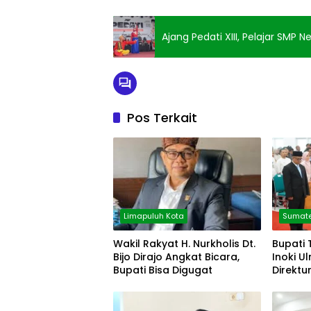
Ajang Pedati XIII, Pelajar SMP 
Pos Terkait
Limapuluh Kota
Sumate
Wakil Rakyat H. Nurkholis Dt.
Bupati 
Bijo Dirajo Angkat Bicara,
Inoki U
Bupati Bisa Digugat
Direktu