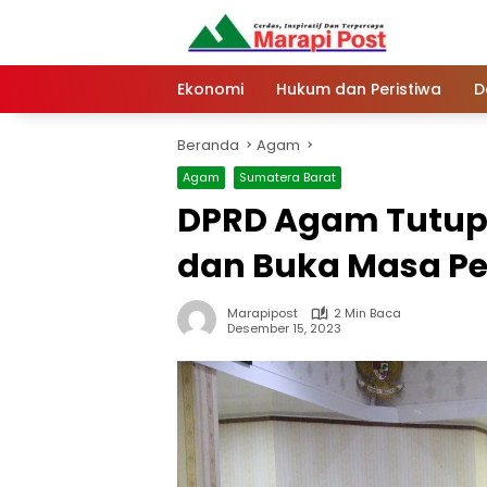
Langsung
ke
konten
Ekonomi
Hukum dan Peristiwa
D
Beranda
Agam
Agam
Sumatera Barat
DPRD Agam Tutup
dan Buka Masa Pe
Marapipost
2 Min Baca
Desember 15, 2023