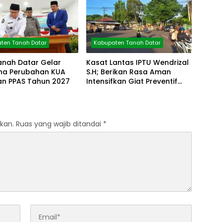
ten Tanah Datar
Kabupaten Tanah Datar
anah Datar Gelar
Kasat Lantas IPTU Wendrizal
rna Perubahan KUA
S.H; Berikan Rasa Aman
an PPAS Tahun 2027
Intensifkan Giat Preventif
Pagi
kan.
Ruas yang wajib ditandai
*