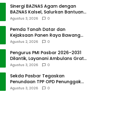
Sinergi BAZNAS Agam dengan
BAZNAS Kalsel, Salurkan Bantuan
Bencana Alam
Agustus 3, 2026
0
Pemda Tanah Datar dan
Kejaksaan Panen Raya Bawang
Merah di Sawah Tangah
Agustus 2, 2026
0
Pengurus PMI Pasbar 2026–2031
Dilantik, Layanani Ambulans Gratis
ke Padang
Agustus 3, 2026
0
Sekda Pasbar Tegaskan
Penundaan TPP OPD Penunggak
Pajak Kendaraan Dinas
Agustus 3, 2026
0