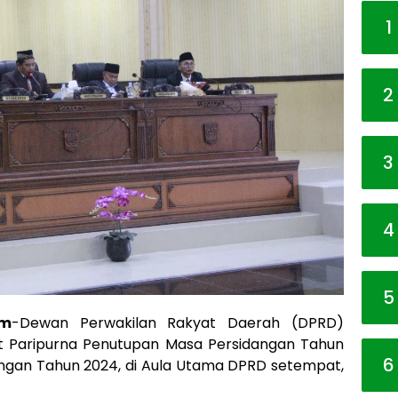
1
2
3
4
5
om
-Dewan Perwakilan Rakyat Daerah (DPRD)
 Paripurna Penutupan Masa Persidangan Tahun
6
gan Tahun 2024, di Aula Utama DPRD setempat,