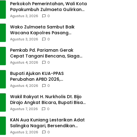
Perkokoh Pemerintahan, Wali Kota
Payakumbuh Zulmaeta Gulirkan
Jabatan
Agustus 3, 2026
0
Wako Zulmaeta Sambut Baik
Wacana Kapolres Pasang
Kamera Pantau Lalin
Agustus 3, 2026
0
Pemkab Pd. Pariaman Gerak
Cepat Tangani Bencana, Siaga
Cuaca Ekstrem
Agustus 4, 2026
0
Bupati Ajukan KUA-PPAS
Perubahan APBD 2026,
Pendapatan Pasbar Naik 15
Agustus 4, 2026
0
Persen
Wakil Rakyat H. Nurkholis Dt. Bijo
Dirajo Angkat Bicara, Bupati Bisa
Digugat
Agustus 7, 2026
0
KAN Aua Kuniang Lestarikan Adat
Salingka Nagari, Bersendikan
Kitabullah
Agustus 2, 2026
0