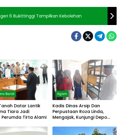
Negeri 6 Bukittinggi Tampilkan Kebolehan
ra Barat
Agam
Tanah Datar Lantik
Kadis Dinas Arsip Dan
lma Tiara Jadi
Perpustaan Roza Linda,
r Perumda Tirta Alami
Mengajak, Kunjungi Depo
Arsip