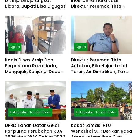
Dt. Bijo Dirajo Angkat
Inoki Ulma Tiara Jadi
Bicara, Bupati Bisa Digugat
Direktur Perumda Tirta
Alami
Agam
Agam
Kadis Dinas Arsip Dan
Direktur Perumda Tirta
Perpustaan Roza Linda,
Antokan, Bila Hujan Lebat
Mengajak, Kunjungi Depo
Turun, Air Dimatikan, Tak
Arsip
Bisa Diolah
Kabupaten Tanah Datar
Kabupaten Tanah Datar
DPRD Tanah Datar Gelar
Kasat Lantas IPTU
Paripurna Perubahan KUA
Wendrizal S.H; Berikan Rasa
2026 dan PPAS Tahun 2027
Aman Intensifkan Giat