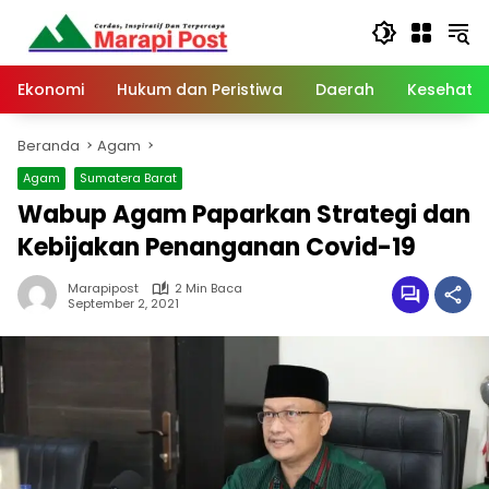
Langsung
ke
konten
Ekonomi
Hukum dan Peristiwa
Daerah
Kesehata
Beranda
Agam
Agam
Sumatera Barat
Wabup Agam Paparkan Strategi dan
Kebijakan Penanganan Covid-19
Marapipost
2 Min Baca
September 2, 2021