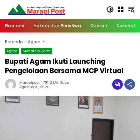
Langsung
ke
konten
Ekonomi
Hukum dan Peristiwa
Daerah
Kesehata
Beranda
Agam
Agam
Sumatera Barat
Bupati Agam Ikuti Launching
Pengelolaan Bersama MCP Virtual
Marapipost
2 Min Baca
Agustus 31, 2021