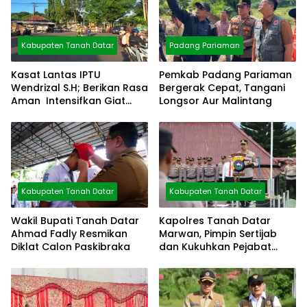
Kabupaten Tanah Datar
Padang Pariaman
Kasat Lantas IPTU
Pemkab Padang Pariaman
Wendrizal S.H; Berikan Rasa
Bergerak Cepat, Tangani
Aman Intensifkan Giat
Longsor Aur Malintang
Preventif Pagi
Kabupaten Tanah Datar
Kabupaten Tanah Datar
Wakil Bupati Tanah Datar
Kapolres Tanah Datar
Ahmad Fadly Resmikan
Marwan, Pimpin Sertijab
Diklat Calon Paskibraka
dan Kukuhkan Pejabat
Polres