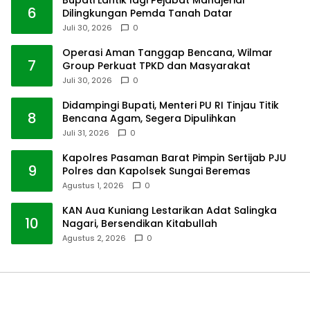
Bupati Lantik lagi Pejabat Manajerial
6
Dilingkungan Pemda Tanah Datar
Juli 30, 2026
0
Operasi Aman Tanggap Bencana, Wilmar
7
Group Perkuat TPKD dan Masyarakat
Juli 30, 2026
0
Didampingi Bupati, Menteri PU RI Tinjau Titik
8
Bencana Agam, Segera Dipulihkan
Juli 31, 2026
0
Kapolres Pasaman Barat Pimpin Sertijab PJU
9
Polres dan Kapolsek Sungai Beremas
Agustus 1, 2026
0
KAN Aua Kuniang Lestarikan Adat Salingka
10
Nagari, Bersendikan Kitabullah
Agustus 2, 2026
0