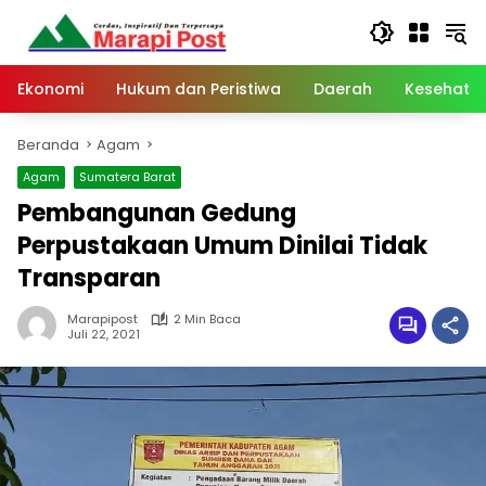
Langsung
ke
konten
Ekonomi
Hukum dan Peristiwa
Daerah
Kesehata
Beranda
Agam
Agam
Sumatera Barat
Pembangunan Gedung
Perpustakaan Umum Dinilai Tidak
Transparan
Marapipost
2 Min Baca
Juli 22, 2021