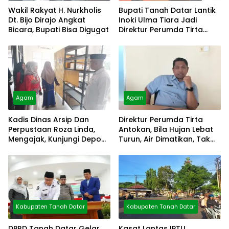
Wakil Rakyat H. Nurkholis
Bupati Tanah Datar Lantik
Dt. Bijo Dirajo Angkat
Inoki Ulma Tiara Jadi
Bicara, Bupati Bisa Digugat
Direktur Perumda Tirta
Alami
Agam
Agam
Kadis Dinas Arsip Dan
Direktur Perumda Tirta
Perpustaan Roza Linda,
Antokan, Bila Hujan Lebat
Mengajak, Kunjungi Depo
Turun, Air Dimatikan, Tak
Arsip
Bisa Diolah
Kabupaten Tanah Datar
Kabupaten Tanah Datar
DPRD Tanah Datar Gelar
Kasat Lantas IPTU