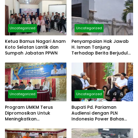
Uncategorized
Uncategorized
Ketua Bamus Nagari Anam
Penyampaian Hak Jawab
Koto Selatan Lantik dan
H. Isman Tanjung
Sumpah Jabatan PPWN
Terhadap Berita Berjudul
“Belum Ada Klarifikasi
Dugaan Langgar Hukum
Dinding Gedung Diatas
Pagar”
Uncategorized
Uncategorized
Program UMKM Terus
Bupati Pd. Pariaman
Dipromosikan Untuk
Audiensi dengan PLN
Meningkatkan
Indonesia Power Bahas
Kesejahteraan Masyrakat
Penetapan Huntap