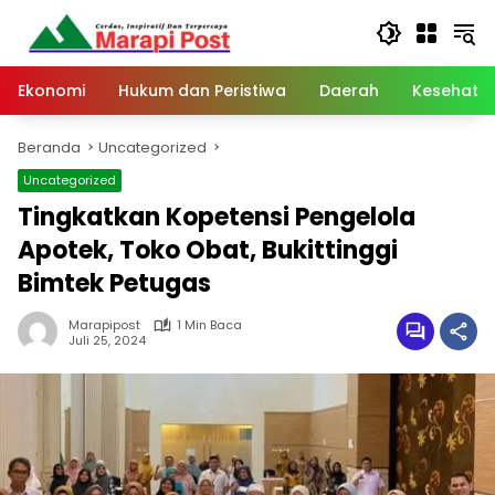
Langsung
ke
konten
Ekonomi
Hukum dan Peristiwa
Daerah
Kesehata
Beranda
Uncategorized
Uncategorized
Tingkatkan Kopetensi Pengelola
Apotek, Toko Obat, Bukittinggi
Bimtek Petugas
Marapipost
1 Min Baca
Juli 25, 2024