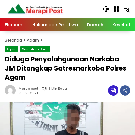
Langsung
ke
konten
Ekonomi
Hukum dan Peristiwa
Daerah
Kesehata
Beranda
Agam
Agam
Sumatera Barat
Diduga Penyalahgunaan Narkoba
JM Ditangkap Satresnarkoba Polres
Agam
Marapipost
3 Min Baca
Juli 21, 2021