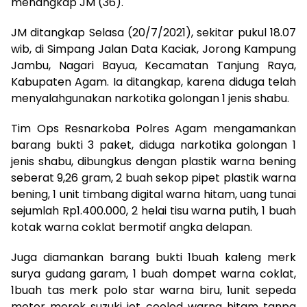
menangkap JM (36).
JM ditangkap Selasa (20/7/2021), sekitar pukul 18.07
wib, di Simpang Jalan Data Kaciak, Jorong Kampung
Jambu, Nagari Bayua, Kecamatan Tanjung Raya,
Kabupaten Agam. Ia ditangkap, karena diduga telah
menyalahgunakan narkotika golongan 1 jenis shabu.
Tim Ops Resnarkoba Polres Agam mengamankan
barang bukti 3 paket, diduga narkotika golongan 1
jenis shabu, dibungkus dengan plastik warna bening
seberat 9,26 gram, 2 buah sekop pipet plastik warna
bening, 1 unit timbang digital warna hitam, uang tunai
sejumlah Rp1.400.000, 2 helai tisu warna putih, 1 buah
kotak warna coklat bermotif angka delapan.
Juga diamankan barang bukti 1buah kaleng merk
surya gudang garam, 1 buah dompet warna coklat,
1buah tas merk polo star warna biru, 1unit sepeda
motor merek suzuki jet cooled warna hitam tanpa