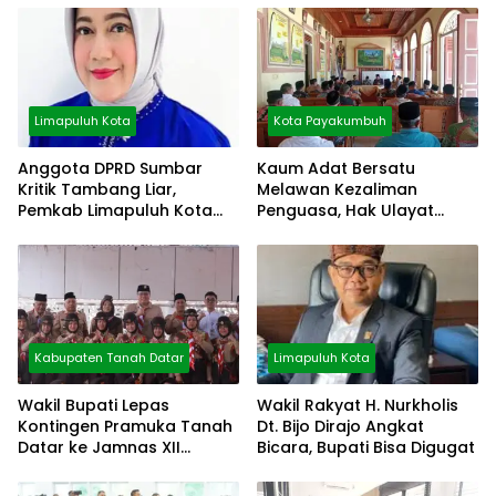
Limapuluh Kota
Kota Payakumbuh
Anggota DPRD Sumbar
Kaum Adat Bersatu
Kritik Tambang Liar,
Melawan Kezaliman
Pemkab Limapuluh Kota
Penguasa, Hak Ulayat
Pilih Diam
Dipertahankan
Kabupaten Tanah Datar
Limapuluh Kota
Wakil Bupati Lepas
Wakil Rakyat H. Nurkholis
Kontingen Pramuka Tanah
Dt. Bijo Dirajo Angkat
Datar ke Jamnas XII
Bicara, Bupati Bisa Digugat
Cibubur