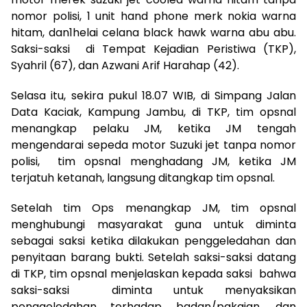
nomor polisi, 1 unit hand phone merk nokia warna
hitam, dan1helai celana black hawk warna abu abu.
Saksi-saksi di Tempat Kejadian Peristiwa (TKP),
Syahril (67), dan Azwani Arif Harahap (42).
Selasa itu, sekira pukul 18.07 WIB, di Simpang Jalan
Data Kaciak, Kampung Jambu, di TKP, tim opsnal
menangkap pelaku JM, ketika JM tengah
mengendarai sepeda motor Suzuki jet tanpa nomor
polisi, tim opsnal menghadang JM, ketika JM
terjatuh ketanah, langsung ditangkap tim opsnal.
Setelah tim Ops menangkap JM, tim opsnal
menghubungi masyarakat guna untuk diminta
sebagai saksi ketika dilakukan penggeledahan dan
penyitaan barang bukti. Setelah saksi-saksi datang
di TKP, tim opsnal menjelaskan kepada saksi bahwa
saksi-saksi diminta untuk menyaksikan
penggeledahan terhadap badan/pakaian, dan