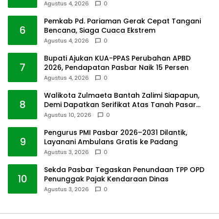
Agustus 4, 2026
0
Pemkab Pd. Pariaman Gerak Cepat Tangani
6
Bencana, Siaga Cuaca Ekstrem
Agustus 4, 2026
0
Bupati Ajukan KUA-PPAS Perubahan APBD
7
2026, Pendapatan Pasbar Naik 15 Persen
Agustus 4, 2026
0
Walikota Zulmaeta Bantah Zalimi Siapapun,
8
Demi Dapatkan Serifikat Atas Tanah Pasar
Payakumbuh
Agustus 10, 2026
0
Pengurus PMI Pasbar 2026–2031 Dilantik,
9
Layanani Ambulans Gratis ke Padang
Agustus 3, 2026
0
Sekda Pasbar Tegaskan Penundaan TPP OPD
10
Penunggak Pajak Kendaraan Dinas
Agustus 3, 2026
0