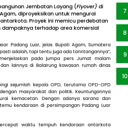
angunan Jembatan Layang (
Flyover)
di
7
 Agam, diproyeksikan untuk mengurai
s antarkota. Proyek ini memicu perdebatan
 dampaknya terhadap area komersial
8
asar Padang Luar, jelas Bupati Agam, Sumatera
, pasti adalah, tapi tentu juga ada tanntangannya”,
9
s menjelaskan pada jumpa pers Jumat malam
dan lainnya di Balairung kawasan rumah dinas
10
mpingi sejumlah kepala OPD, terutama OPD-OPD
 dengan masyarakat dan politik. Keuntungannya
gurai kemacetan. Dengan adanya sarana dan
ik temu kendaraan di persimpangan Padang Luar
percepat waktu tempuh kendaraan antarkota