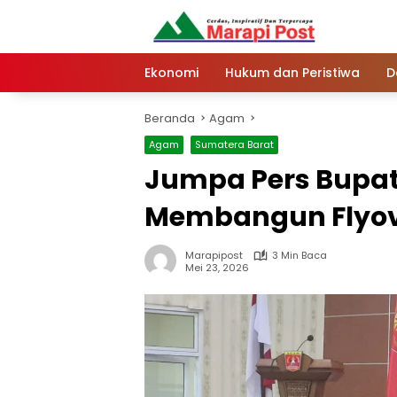
Langsung
ke
konten
Ekonomi
Hukum dan Peristiwa
D
Beranda
Agam
Agam
Sumatera Barat
Jumpa Pers Bupat
Membangun Flyov
Marapipost
3 Min Baca
Mei 23, 2026