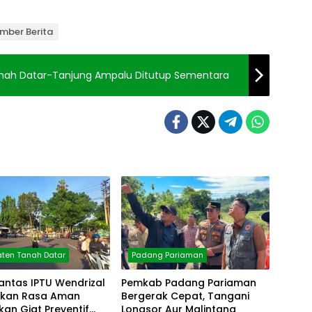
mber Berita
Berbahaya!, Jalan Sitangkai Tanah Datar-Tanjung Ampalu Ditutup Sementara
ten Tanah Datar
Padang Pariaman
antas IPTU Wendrizal
Pemkab Padang Pariaman
erikan Rasa Aman
Bergerak Cepat, Tangani
fkan Giat Preventif
Longsor Aur Malintang