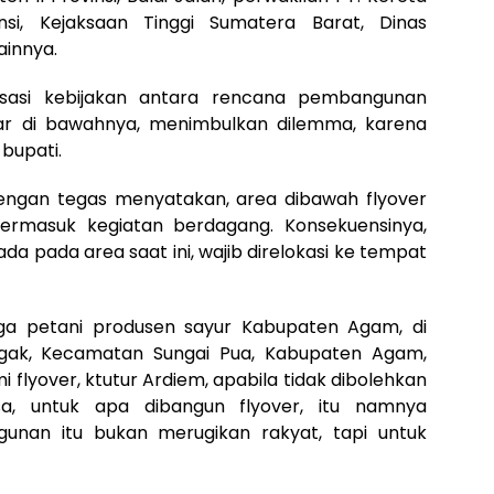
insi, Kejaksaan Tinggi Sumatera Barat, Dinas
ainnya.
nisasi kebijakan antara rencana pembangunan
sar di bawahnya, menimbulkan dilemma, karena
 bupati.
engan tegas menyatakan, area dibawah flyover
k, termasuk kegiatan berdagang. Konsekuensinya,
 ada pada area saat ini, wajib direlokasi ke tempat
ga petani produsen sayur Kabupaten Agam, di
agak, Kecamatan Sungai Pua, Kabupaten Agam,
i flyover, ktutur Ardiem, apabila tidak dibolehkan
a, untuk apa dibangun flyover, itu namnya
unan itu bukan merugikan rakyat, tapi untuk