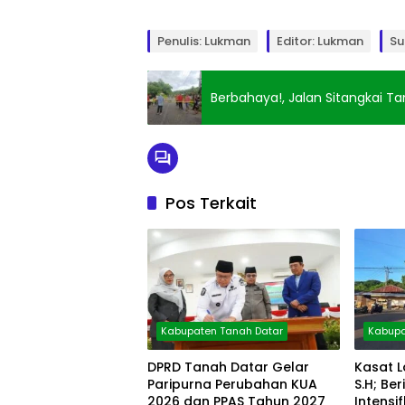
Penulis: Lukman
Editor: Lukman
Su
Pos Terkait
Kabupaten Tanah Datar
Kabupa
DPRD Tanah Datar Gelar
Kasat L
Paripurna Perubahan KUA
S.H; B
2026 dan PPAS Tahun 2027
Intensi