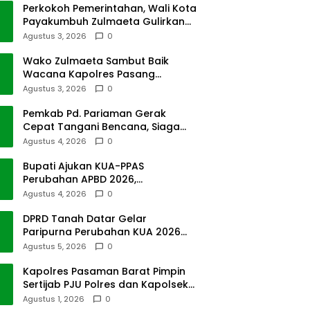
Perkokoh Pemerintahan, Wali Kota
Payakumbuh Zulmaeta Gulirkan
Jabatan
Agustus 3, 2026
0
Wako Zulmaeta Sambut Baik
Wacana Kapolres Pasang
Kamera Pantau Lalin
Agustus 3, 2026
0
Pemkab Pd. Pariaman Gerak
Cepat Tangani Bencana, Siaga
Cuaca Ekstrem
Agustus 4, 2026
0
Bupati Ajukan KUA-PPAS
Perubahan APBD 2026,
Pendapatan Pasbar Naik 15
Agustus 4, 2026
0
Persen
DPRD Tanah Datar Gelar
Paripurna Perubahan KUA 2026
dan PPAS Tahun 2027
Agustus 5, 2026
0
Kapolres Pasaman Barat Pimpin
Sertijab PJU Polres dan Kapolsek
Sungai Beremas
Agustus 1, 2026
0