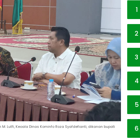
1
2
3
4
5
6
. Lutfi, Keoala Dinas Kominfo Roza Syafdefianti, dikanan bupati