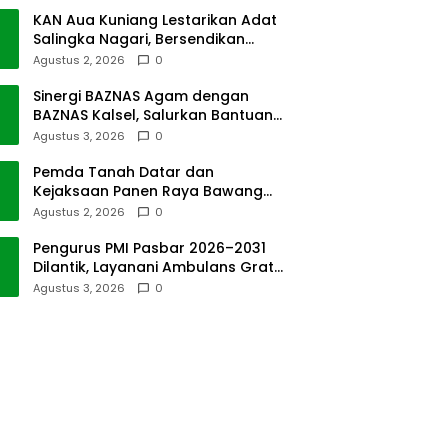
KAN Aua Kuniang Lestarikan Adat
Salingka Nagari, Bersendikan
Kitabullah
Agustus 2, 2026
0
Sinergi BAZNAS Agam dengan
BAZNAS Kalsel, Salurkan Bantuan
Bencana Alam
Agustus 3, 2026
0
Pemda Tanah Datar dan
Kejaksaan Panen Raya Bawang
Merah di Sawah Tangah
Agustus 2, 2026
0
Pengurus PMI Pasbar 2026–2031
Dilantik, Layanani Ambulans Gratis
ke Padang
Agustus 3, 2026
0