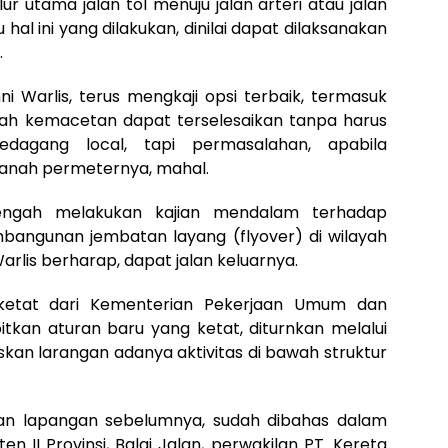
r utama jalan tol menuju jalan arteri atau jalan
u hal ini yang dilakukan, dinilai dapat dilaksanakan
.
i Warlis, terus mengkaji opsi terbaik, termasuk
lah kemacetan dapat terselesaikan tanpa harus
dagang local, tapi permasalahan, apabila
tanah permeternya, mahal.
engah melakukan kajian mendalam terhadap
bangunan jembatan layang (flyover) di wilayah
Warlis berharap, dapat jalan keluarnya.
 ketat dari Kementerian Pekerjaan Umum dan
kan aturan baru yang ketat, diturnkan melalui
skan larangan adanya aktivitas di bawah struktur
ngan lapangan sebelumnya, sudah dibahas dalam
ten II Provinsi, Balai Jalan, perwakilan PT. Kereta