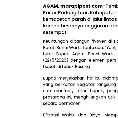
AGAM, marapipost.com
-Pemb
Pasar Padang Luar, Kabupaten
kemacetan parah di jalur linta
karena besarnya anggaran dan
setempat.
Keuntungan dibangun flyover di P
Barat, Benni Warlis tentu ada. “Yah!
tutur Bupati Agam Benni Warli
(22/5/2026) dengan elemen pers 
bupati di Lubuk Basung.
Bupati menjelaskan hal itu dida
yang berkaitan kegiatan langsung
dan manfaat
,
tutur bupati, pen
prasarana ini, menghilangkan tit
secara permanen.
Efisiensi Waktu dan Biaya. Mem