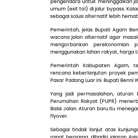
pengendara untuk meninggalkan jalu
umum (exit tol) di jalur bypass. Kala
sebagai solusi alternatif lebih hemat
Pemerintah, jelas Bupati Agam Benn
wacana jalan alternatif agar masa
mengorbankan perekonomian pe
menggunakan lahan rakyat, harga 
Pemerintah Kabupaten Agam, t
rencana keberlanjutan proyek pem
Pasar Padang Luar ini. Bupati Benni 
Yang jadi permasalahan, aturan
Perumahan Rakyat (PUPR) menerbit
Balai Jalan. Aturan baru itu menega
flyover.
Sebagai tindak lanjut atas kunju
rapat bersama, dihadiri jajaran Asis