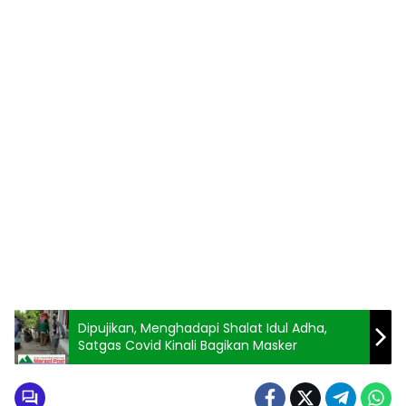
Dipujikan, Menghadapi Shalat Idul Adha,
Satgas Covid Kinali Bagikan Masker