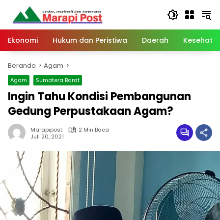
Langsung
ke
konten
Ekonomi
Hukum dan Peristiwa
Daerah
Kesehata
Beranda
Agam
Agam
Sumatera Barat
Ingin Tahu Kondisi Pembangunan
Gedung Perpustakaan Agam?
Marapipost
2 Min Baca
Juli 20, 2021