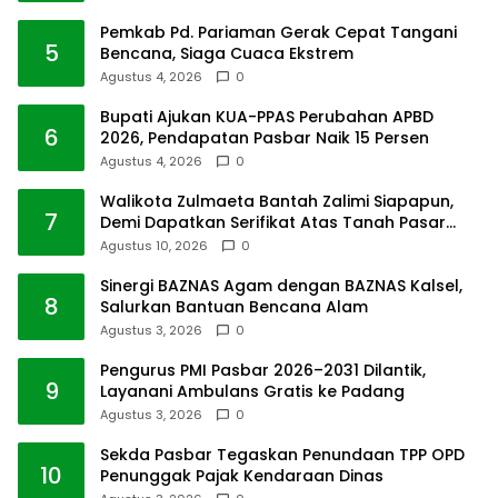
Pemkab Pd. Pariaman Gerak Cepat Tangani
5
Bencana, Siaga Cuaca Ekstrem
Agustus 4, 2026
0
Bupati Ajukan KUA-PPAS Perubahan APBD
6
2026, Pendapatan Pasbar Naik 15 Persen
Agustus 4, 2026
0
Walikota Zulmaeta Bantah Zalimi Siapapun,
7
Demi Dapatkan Serifikat Atas Tanah Pasar
Payakumbuh
Agustus 10, 2026
0
Sinergi BAZNAS Agam dengan BAZNAS Kalsel,
8
Salurkan Bantuan Bencana Alam
Agustus 3, 2026
0
Pengurus PMI Pasbar 2026–2031 Dilantik,
9
Layanani Ambulans Gratis ke Padang
Agustus 3, 2026
0
Sekda Pasbar Tegaskan Penundaan TPP OPD
10
Penunggak Pajak Kendaraan Dinas