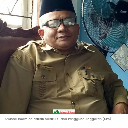
Alwisral Imam Zaidallah selaku Kuasa Pengguna Anggaran (KPA).