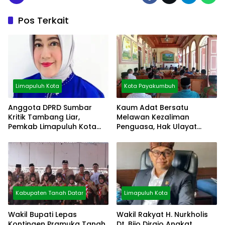
Pos Terkait
Limapuluh Kota
Kota Payakumbuh
Anggota DPRD Sumbar
Kaum Adat Bersatu
Kritik Tambang Liar,
Melawan Kezaliman
Pemkab Limapuluh Kota
Penguasa, Hak Ulayat
Pilih Diam
Dipertahankan
Kabupaten Tanah Datar
Limapuluh Kota
Wakil Bupati Lepas
Wakil Rakyat H. Nurkholis
Kontingen Pramuka Tanah
Dt. Bijo Dirajo Angkat