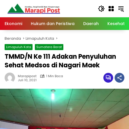
Langsung
ke
konten
Ekonomi
Hukum dan Peristiwa
Daerah
Kesehata
Beranda
Limapuluh Kota
Limapuluh Kota
Sumatera Barat
TMMD/N Ke 111 Adakan Penyuluhan
Sehat Medsos di Nagari Maek
Marapipost
1 Min Baca
Juli 10, 2021