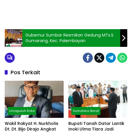
Gubernur Sumbar Resmikan Gedung MTs.S
Gumarang, Kec. Palembayan
Pos Terkait
Limapuluh Kota
Sumatera Barat
Wakil Rakyat H. Nurkholis
Bupati Tanah Datar Lantik
Dt. Dt. Bijo Dirajo Angkat
Inoki Ulma Tiara Jadi