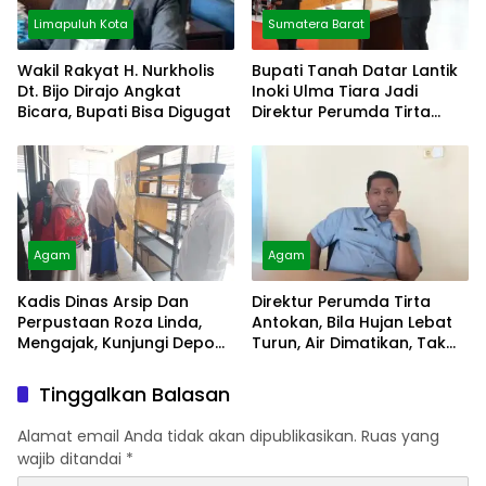
Limapuluh Kota
Sumatera Barat
Wakil Rakyat H. Nurkholis
Bupati Tanah Datar Lantik
Dt. Bijo Dirajo Angkat
Inoki Ulma Tiara Jadi
Bicara, Bupati Bisa Digugat
Direktur Perumda Tirta
Alami
Agam
Agam
Kadis Dinas Arsip Dan
Direktur Perumda Tirta
Perpustaan Roza Linda,
Antokan, Bila Hujan Lebat
Mengajak, Kunjungi Depo
Turun, Air Dimatikan, Tak
Arsip
Bisa Diolah
Tinggalkan Balasan
Alamat email Anda tidak akan dipublikasikan.
Ruas yang
wajib ditandai
*