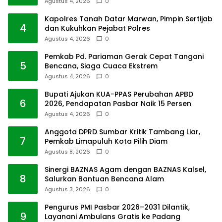
Agustus 4, 2026
0
Kapolres Tanah Datar Marwan, Pimpin Sertijab
4
dan Kukuhkan Pejabat Polres
Agustus 4, 2026
0
Pemkab Pd. Pariaman Gerak Cepat Tangani
5
Bencana, Siaga Cuaca Ekstrem
Agustus 4, 2026
0
Bupati Ajukan KUA-PPAS Perubahan APBD
6
2026, Pendapatan Pasbar Naik 15 Persen
Agustus 4, 2026
0
Anggota DPRD Sumbar Kritik Tambang Liar,
7
Pemkab Limapuluh Kota Pilih Diam
Agustus 8, 2026
0
Sinergi BAZNAS Agam dengan BAZNAS Kalsel,
8
Salurkan Bantuan Bencana Alam
Agustus 3, 2026
0
Pengurus PMI Pasbar 2026–2031 Dilantik,
9
Layanani Ambulans Gratis ke Padang