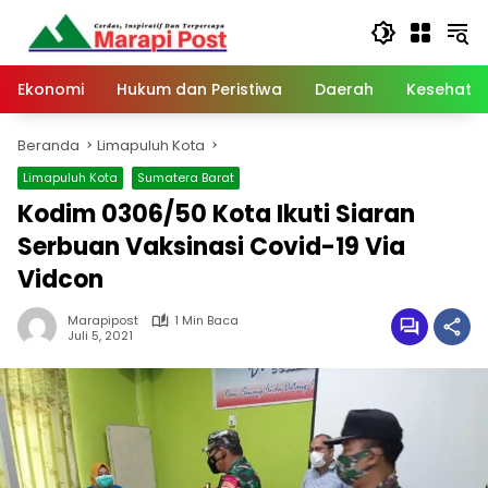
Langsung
ke
konten
Ekonomi
Hukum dan Peristiwa
Daerah
Kesehata
Beranda
Limapuluh Kota
Limapuluh Kota
Sumatera Barat
Kodim 0306/50 Kota Ikuti Siaran
Serbuan Vaksinasi Covid-19 Via
Vidcon
Marapipost
1 Min Baca
Juli 5, 2021