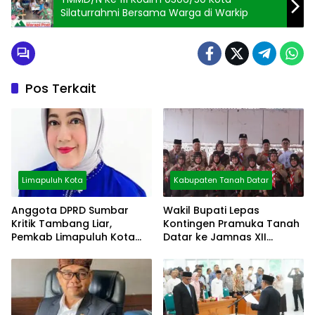
Silaturrahmi Bersama Warga di Warkip
Pos Terkait
Limapuluh Kota
Kabupaten Tanah Datar
Anggota DPRD Sumbar
Wakil Bupati Lepas
Kritik Tambang Liar,
Kontingen Pramuka Tanah
Pemkab Limapuluh Kota
Datar ke Jamnas XII
Pilih Diam
Cibubur