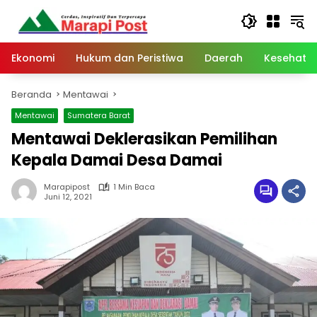
Langsung
ke
konten
Ekonomi
Hukum dan Peristiwa
Daerah
Kesehata
Beranda
Mentawai
Mentawai
Sumatera Barat
Mentawai Deklerasikan Pemilihan
Kepala Damai Desa Damai
Marapipost
1 Min Baca
Juni 12, 2021