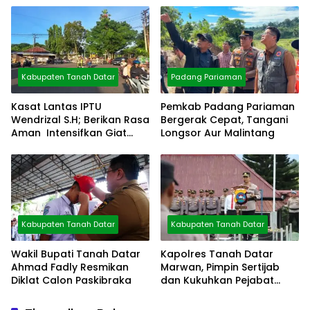
Kabupaten Tanah Datar
Padang Pariaman
Kasat Lantas IPTU
Pemkab Padang Pariaman
Wendrizal S.H; Berikan Rasa
Bergerak Cepat, Tangani
Aman Intensifkan Giat
Longsor Aur Malintang
Preventif Pagi
Kabupaten Tanah Datar
Kabupaten Tanah Datar
Wakil Bupati Tanah Datar
Kapolres Tanah Datar
Ahmad Fadly Resmikan
Marwan, Pimpin Sertijab
Diklat Calon Paskibraka
dan Kukuhkan Pejabat
Polres