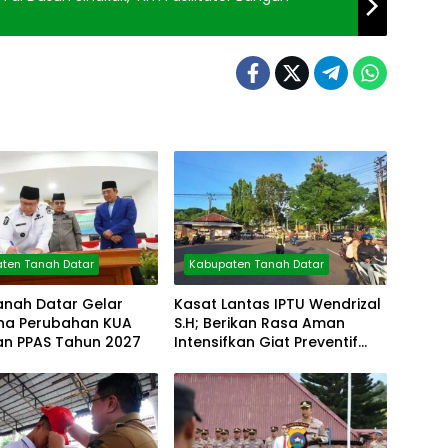
ten Tanah Datar
Kabupaten Tanah Datar
anah Datar Gelar
Kasat Lantas IPTU Wendrizal
rna Perubahan KUA
S.H; Berikan Rasa Aman
an PPAS Tahun 2027
Intensifkan Giat Preventif
Pagi