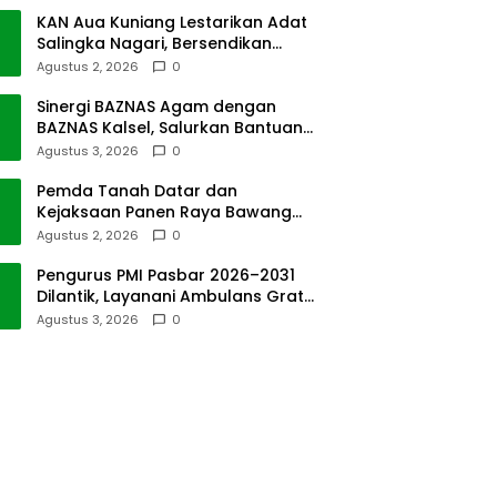
KAN Aua Kuniang Lestarikan Adat
Salingka Nagari, Bersendikan
Kitabullah
Agustus 2, 2026
0
Sinergi BAZNAS Agam dengan
BAZNAS Kalsel, Salurkan Bantuan
Bencana Alam
Agustus 3, 2026
0
Pemda Tanah Datar dan
Kejaksaan Panen Raya Bawang
Merah di Sawah Tangah
Agustus 2, 2026
0
Pengurus PMI Pasbar 2026–2031
Dilantik, Layanani Ambulans Gratis
ke Padang
Agustus 3, 2026
0