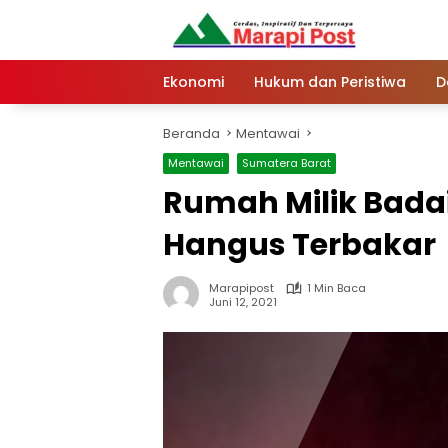
Langsung
ke
konten
Ekonomi
Hukum dan Peristiwa
D
Beranda
Mentawai
Mentawai
Sumatera Barat
Rumah Milik Badai
Hangus Terbakar
Marapipost
1 Min Baca
Juni 12, 2021