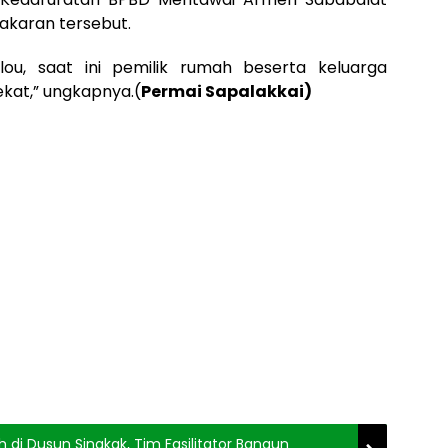
karan tersebut.
lou, saat ini pemilik rumah beserta keluarga
kat,” ungkapnya.(
Permai Sapalakkai)
 di Dusun Sinakak, Tim Fasilitator Bangun