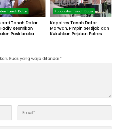
ten Tanah Datar
Kabupaten Tanah Datar
upati Tanah Datar
Kapolres Tanah Datar
Fadly Resmikan
Marwan, Pimpin Sertijab dan
Calon Paskibraka
Kukuhkan Pejabat Polres
kan.
Ruas yang wajib ditandai
*