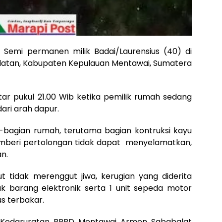
Semi permanen milik Badai/Laurensius (40) di
elatan, Kabupaten Kepulauan Mentawai, Sumatera
itar pukul 21.00 Wib ketika pemilik rumah sedang
dari arah dapur.
bagian rumah, terutama bagian kontruksi kayu
mberi pertolongan tidak dapat menyelamatkan,
an.
t tidak merenggut jiwa, kerugian yang diderita
uk barang elektronik serta 1 unit sepeda motor
us terbakar.
si Kedaruratan BPBD Mentawai Armen Sababalat