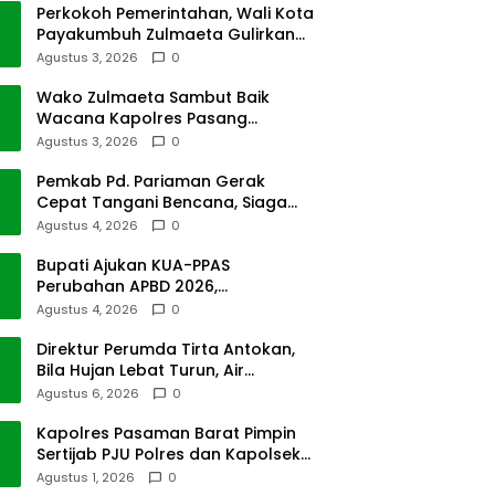
Perkokoh Pemerintahan, Wali Kota
Payakumbuh Zulmaeta Gulirkan
Jabatan
Agustus 3, 2026
0
Wako Zulmaeta Sambut Baik
Wacana Kapolres Pasang
Kamera Pantau Lalin
Agustus 3, 2026
0
Pemkab Pd. Pariaman Gerak
Cepat Tangani Bencana, Siaga
Cuaca Ekstrem
Agustus 4, 2026
0
Bupati Ajukan KUA-PPAS
Perubahan APBD 2026,
Pendapatan Pasbar Naik 15
Agustus 4, 2026
0
Persen
Direktur Perumda Tirta Antokan,
Bila Hujan Lebat Turun, Air
Dimatikan, Tak Bisa Diolah
Agustus 6, 2026
0
Kapolres Pasaman Barat Pimpin
Sertijab PJU Polres dan Kapolsek
Sungai Beremas
Agustus 1, 2026
0