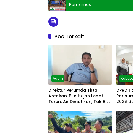
Pamsimas
Pos Terkait
Agam
Kabupa
Direktur Perumda Tirta
DPRD T
Antokan, Bila Hujan Lebat
Paripu
Turun, Air Dimatikan, Tak Bisa
2026 d
Diolah