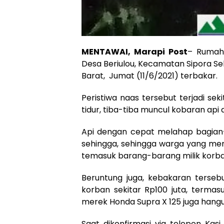
MENTAWAI, Marapi Post
– Rumah 
Desa Beriulou, Kecamatan Sipora S
Barat, Jumat (11/6/2021) terbakar.
Peristiwa naas tersebut terjadi sek
tidur, tiba-tiba muncul kobaran api 
Api dengan cepat melahap bagian-
sehingga, sehingga warga yang me
temasuk barang-barang milik korb
Beruntung juga, kebakaran tersebu
korban sekitar Rp100 juta, termas
merek Honda Supra X 125 juga hang
Saat dikonfirmasi via telepon Ka