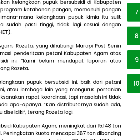
uhkan kelangkaan pupuk bersubsidi di Kabupaten
a program ketahanan pangan, memenuhi pangan
7
Dimana-mana kelangkaan pupuk kimia itu sulit
a sudah pasti tinggi, tidak lagi sesuai dengan
HET).
8
am, Rozeta, yang dihubungi Marapi Post Senin
npirmasi penderitaan petani Kabupaten Agam atas
9
sidi ini. “Kami belum mendapat laporan atas
rang Rozeta.
angkaan pupuk bersubsidi ini, baik dari petani
10
ni, atau lembaga lain yang mengurus pertanian
ksanakan rapat koordinasi, tapi masalah ini tidak
ada apa-apanya. “Kan distributornya sudah ada,
diselidiki”, terang Rozeta lagi.
ubsidi Kabupaten Agam, meningkat dari 15.148 ton
21. Peningkatan kuota mencapai 387 ton dibanding