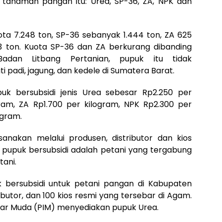
n tanaman pangan itu: Urea, SP-36, ZA, NPK dan
a 7.248 ton, SP-36 sebanyak 1.444 ton, ZA 625
03 ton. Kuota SP-36 dan ZA berkurang dibanding
 Badan Litbang Pertanian, pupuk itu tidak
i padi, jagung, dan kedele di Sumatera Barat.
uk bersubsidi jenis Urea sebesar Rp2.250 per
ram, ZA Rp1.700 per kilogram, NPK Rp2.300 per
ogram.
sanakan melalui produsen, distributor dan kios
a pupuk bersubsidi adalah petani yang tergabung
tani.
bersubsidi untuk petani pangan di Kabupaten
butor, dan 100 kios resmi yang tersebar di Agam.
ndar Muda (PIM) menyediakan pupuk Urea.