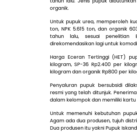
tahun lalu. Jenis pupuk dibutuhka
organik.
Untuk pupuk urea, memperoleh kuot
ton, NPK 5.615 ton, dan organik 6
tahun lalu, sesuai penelitian
direkomendasikan lagi untuk komodit
Harga Eceran Tertinggi (HET) pup
kilogram, SP-36 Rp2.400 per kilog
kilogram dan organik Rp800 per kil
Penyaluran pupuk bersubsidi dilak
resmi yang telah ditunjuk. Penerim
dalam kelompok dan memiliki kartu 
Untuk memenuhi kebutuhan pupuk 
Agam ada dua produsen, tujuh distri
Dua produsen itu yakni Pupuk Iska