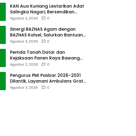
KAN Aua Kuniang Lestarikan Adat
Salingka Nagari, Bersendikan
Kitabullah
Agustus 2, 2026
0
Sinergi BAZNAS Agam dengan
BAZNAS Kalsel, Salurkan Bantuan
Bencana Alam
Agustus 3, 2026
0
Pemda Tanah Datar dan
Kejaksaan Panen Raya Bawang
Merah di Sawah Tangah
Agustus 2, 2026
0
Pengurus PMI Pasbar 2026–2031
Dilantik, Layanani Ambulans Gratis
ke Padang
Agustus 3, 2026
0