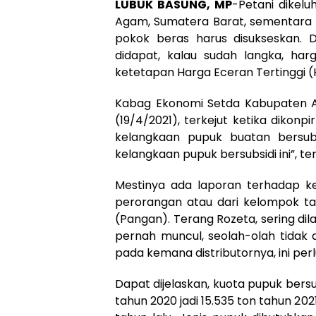
LUBUK BASUNG, MP
-Petani dikel
Agam, Sumatera Barat, sementar
pokok beras harus disukseskan. 
didapat, kalau sudah langka, harg
ketetapan Harga Eceran Tertinggi (
Kabag Ekonomi Setda Kabupaten Ag
(19/4/2021), terkejut ketika diko
kelangkaan pupuk buatan bersub
kelangkaan pupuk bersubsidi ini”, te
Mestinya ada laporan terhadap kel
perorangan atau dari kelompok ta
(Pangan). Terang Rozeta, sering dila
pernah muncul, seolah-olah tidak 
pada kemana distributornya, ini perlu 
Dapat dijelaskan, kuota pupuk bers
tahun 2020 jadi 15.535 ton tahun 20