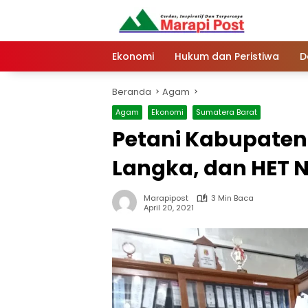
Langsung
ke
konten
Ekonomi
Hukum dan Peristiwa
D
Beranda
Agam
Agam
Ekonomi
Sumatera Barat
Petani Kabupate
Langka, dan HET 
Marapipost
3 Min Baca
April 20, 2021