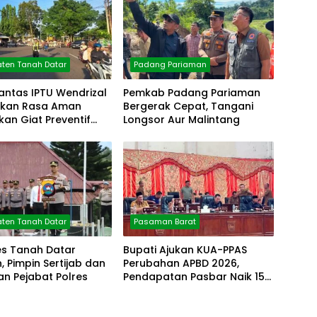
ten Tanah Datar
Padang Pariaman
antas IPTU Wendrizal
Pemkab Padang Pariaman
erikan Rasa Aman
Bergerak Cepat, Tangani
fkan Giat Preventif
Longsor Aur Malintang
ten Tanah Datar
Pasaman Barat
es Tanah Datar
Bupati Ajukan KUA-PPAS
 Pimpin Sertijab dan
Perubahan APBD 2026,
n Pejabat Polres
Pendapatan Pasbar Naik 15
Persen