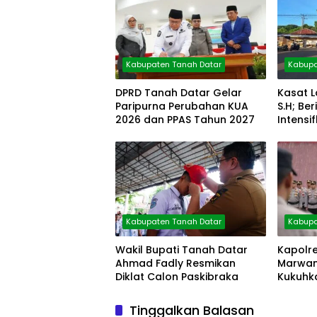
Kabupaten Tanah Datar
Kabupa
DPRD Tanah Datar Gelar
Kasat L
Paripurna Perubahan KUA
S.H; B
2026 dan PPAS Tahun 2027
Intensi
Pagi
Kabupaten Tanah Datar
Kabupa
Wakil Bupati Tanah Datar
Kapolr
Ahmad Fadly Resmikan
Marwan,
Diklat Calon Paskibraka
Kukuhka
Tinggalkan Balasan