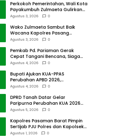
Perkokoh Pemerintahan, Wali Kota
Payakumbuh Zulmaeta Gulirkan
Jabatan
Agustus 3, 2026
0
Wako Zulmaeta Sambut Baik
Wacana Kapolres Pasang
Kamera Pantau Lalin
Agustus 3, 2026
0
Pemkab Pd. Pariaman Gerak
Cepat Tangani Bencana, Siaga
Cuaca Ekstrem
Agustus 4, 2026
0
Bupati Ajukan KUA-PPAS
Perubahan APBD 2026,
Pendapatan Pasbar Naik 15
Agustus 4, 2026
0
Persen
DPRD Tanah Datar Gelar
Paripurna Perubahan KUA 2026
dan PPAS Tahun 2027
Agustus 5, 2026
0
Kapolres Pasaman Barat Pimpin
Sertijab PJU Polres dan Kapolsek
Sungai Beremas
Agustus 1, 2026
0